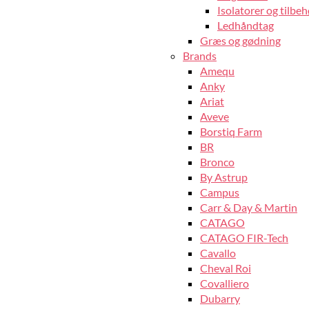
Isolatorer og tilbeh
Ledhåndtag
Græs og gødning
Brands
Amequ
Anky
Ariat
Aveve
Borstiq Farm
BR
Bronco
By Astrup
Campus
Carr & Day & Martin
CATAGO
CATAGO FIR-Tech
Cavallo
Cheval Roi
Covalliero
Dubarry