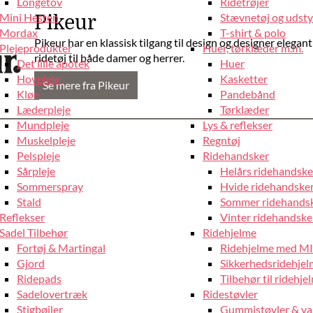
Longetov
Ridetrøjer
Mini Hesten
Stævnetøj og udstyr
Pikeur
Mordax
T-shirt & polo
Pikeur har en klassisk tilgang til design og designer elega
Plejeprodukter
Huer, tørklæder m.m.
ridetøj til både damer og herrer.
Det lille apotek
Huer
Hovpleje
Kasketter
Se mere fra Pikeur
Kløe
Pandebånd
Læderpleje
Tørklæder
Mundpleje
Lys & reflekser
Muskelpleje
Regntøj
Pelspleje
Ridehandsker
Sårpleje
Helårs ridehandske
Sommerspray
Hvide ridehandske
Stald
Sommer ridehands
Reflekser
Vinter ridehandske
Sadel Tilbehør
Ridehjelme
Fortøj & Martingal
Ridehjelme med M
Gjord
Sikkerhedsridehje
Ridepads
Tilbehør til ridehje
Sadelovertræk
Ridestøvler
Stigbøjler
Gummistøvler & va