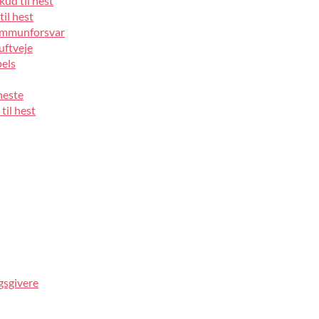
kud til hest
til hest
 immunforsvar
luftveje
pels
heste
til hest
gsgivere