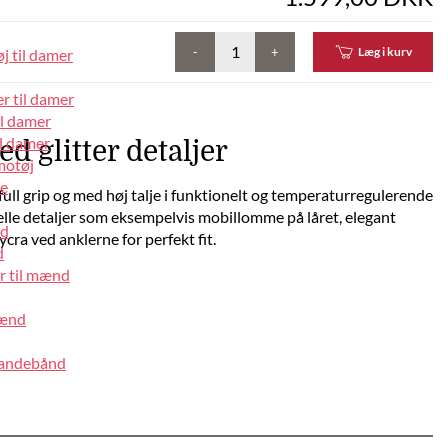
-
+
Læg i kurv
j til damer
r til damer
il damer
l damer
d glitter detaljer
motøj
pe
full grip og med høj talje i funktionelt og temperaturregulerende
elle detaljer som eksempelvis mobillomme på låret, elegant
nd
ra ved anklerne for perfekt fit.
d
r til mænd
mænd
pandebånd