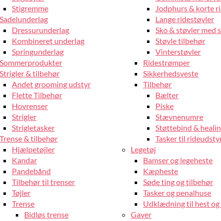
Stigremme
Jodphurs & korte r
Sadelunderlag
Lange ridestøvler
Dressurunderlag
Sko & støvler med 
Kombineret underlag
Støvle tilbehør
Springunderlag
Vinterstøvler
Sommerprodukter
Ridestrømper
Strigler & tilbehør
Sikkerhedsveste
Andet grooming udstyr
Tilbehør
Flette Tilbehør
Bælter
Hovrenser
Piske
Strigler
Stævnenumre
Strigletasker
Støttebind & heali
Trense & tilbehør
Tasker til rideudsty
Hjælpetøjler
Legetøj
Kandar
Bamser og legeheste
Pandebånd
Kæpheste
Tilbehør til trenser
Søde ting og tilbehør
Tøjler
Tasker og penalhuse
Trense
Udklædning til hest og 
Bidløs trense
Gaver