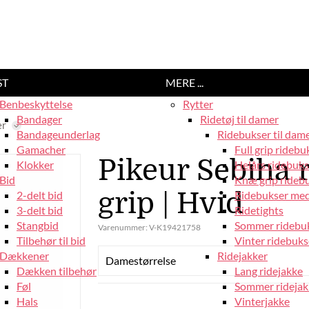
ST
MERE ...
Benbeskyttelse
Rytter
Bandager
Ridetøj til damer
er
Bandageunderlag
Ridebukser til dam
Gamacher
Full grip ridebu
Pikeur Sebiha r
Klokker
Helårs ridebuks
Bid
Knæ grip rideb
grip | Hvid
2-delt bid
Ridebukser med
3-delt bid
Ridetights
Stangbid
Sommer ridebu
Varenummer:
V-K19421758
Tilbehør til bid
Vinter ridebuks
Dækkener
Ridejakker
Damestørrelse
Dækken tilbehør
Lang ridejakke
Føl
Sommer ridejak
Hals
Vinterjakke