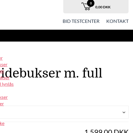
0
0,00 DKK
BID TESTCENTER
KONTAKT
er
kser
idebukser m. full
er
ukser
 lynlås
kser
er
ke
1.599,00 DKK