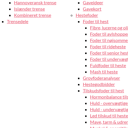
Hannoveransk trense
Gaveideer
Islænder trense
Gavekort
Kombineret trense
Hestefoder
Trensedele
Foder til hest
Fibre, lucerne og oli
Foder til avlshopper
Foder til nøjsomme
Foder til rideheste
Foder til senior hes
Foder til undervæg
Fuldfoder til heste
Mash til heste
Grovfoderanalyser
Hestegodbidder
Tilskudsfoder til hest
Hormonbalance tils
Huld - overvægtige
Huld - undervægtige
Led tilskud til heste
Mave, tarm & udrens