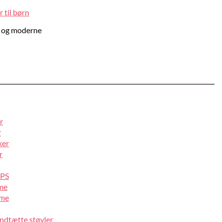
 til børn
nt og moderne
r
r
ker
r
IPS
lme
lme
ndtætte støvler