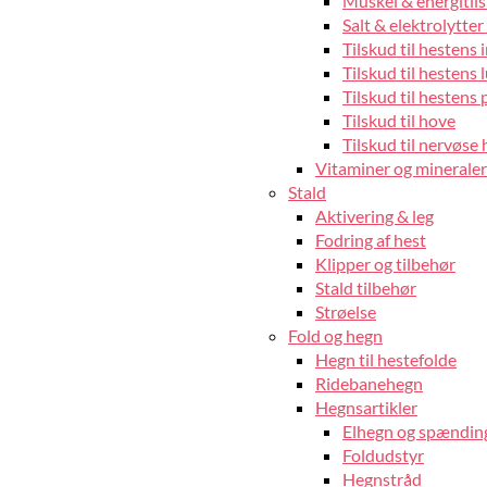
Muskel & energitils
Salt & elektrolytter 
Tilskud til hestens
Tilskud til hestens 
Tilskud til hestens 
Tilskud til hove
Tilskud til nervøse 
Vitaminer og mineraler 
Stald
Aktivering & leg
Fodring af hest
Klipper og tilbehør
Stald tilbehør
Strøelse
Fold og hegn
Hegn til hestefolde
Ridebanehegn
Hegnsartikler
Elhegn og spændin
Foldudstyr
Hegnstråd