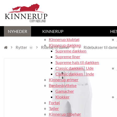
NYHEDER
KINNERUP
HE
Kinnerup klubtøj
Kinnerup dækken
Rytter
Ridetøj til damer
Ridebukser til dam
Supreme dækken
Supreme liner
Supreme hals til dækken
Classic dækken | Ude
Classic dækken | Inde
Kinnerup grimer
Benbeskyttelse
Gamacher
Klokker
Fortøj
Tøjler
Kinnerup tilbehør