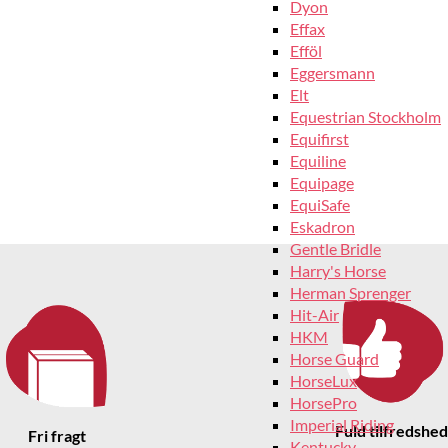
Dyon
Effax
Efföl
Eggersmann
Elt
Equestrian Stockholm
Equifirst
Equiline
Equipage
EquiSafe
Eskadron
Gentle Bridle
Harry's Horse
Herman Sprenger
Hit-Air
HKM
Horse Guard
HorseLux
HorsePro
Imperial Riding
Fuld tilfredshed
Fri fragt
Kentucky