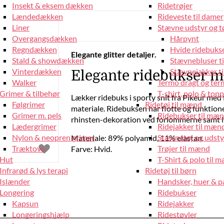
Insekt & eksem dækken
Ridetrøjer
Lændedækken
Rideveste til damer
Liner
Stævne udstyr og tø
Overgangsdækken
Hårpynt
Regndækken
Hvide ridebukse
Elegante glitter detaljer.
Stald & showdækken
Stævnebluser t
Vinterdækken
Stævnejakker ti
Elegante ridebukser me
Walker
Termo dragt og ter
Grimer & tilbehør
T-shirt, polo & top
Lækker ridebuks i sporty snit fra Pikeur med 
Følgrimer
Ridetøj til mænd
materiale. Ridebuksen har flotte og funktion
Grimer m. pels
Ridebukser til mæ
rhinsten-dekoration ved forlommerne samt lyc
Lædergrimer
Ridejakker til mæn
Nylon & neopren grimer
Stævnetøj og udsty
Materiale: 89% polyamid, 11% elastan.
Træktove
Trøjer til mænd
Farve: Hvid.
Hut
T-Shirt & polo til 
Infrarød & lys terapi
Ridetøj til børn
Islænder
Handsker, huer & 
Longering
Ridebukser
Kapsun
Ridejakker
Longeringshjælp
Ridestøvler