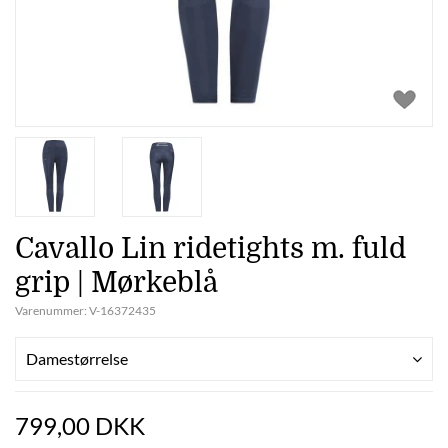
Cavallo Lin ridetights m. fuld
grip | Mørkeblå
Varenummer:
V-16372435
Damestørrelse
799,00 DKK