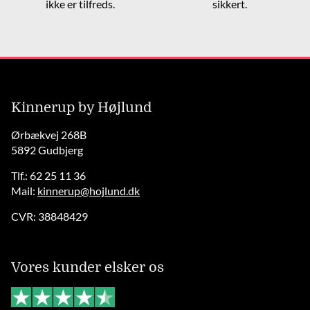
ikke er tilfreds.
sikkert.
Kinnerup by Højlund
Ørbækvej 268B
5892 Gudbjerg
Tlf.: 62 25 11 36
Mail:
kinnerup@hojlund.dk
CVR: 38848429
Vores kunder elsker os