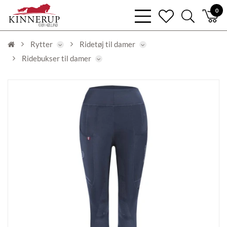
bars
0
heart
search
light
light
light
Rytter
Ridetøj til damer
Ridebukser til damer