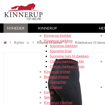
NYHEDER
KINNERUP
HE
Kinnerup klubtøj
Kinnerup dækken
Rytter
Ridetøj til damer
Ridebukser til dam
Supreme dækken
Supreme liner
Supreme hals til dækken
Classic dækken | Ude
Classic dækken | Inde
Kinnerup grimer
Benbeskyttelse
Gamacher
Klokker
Fortøj
Tøjler
Kinnerup tilbehør