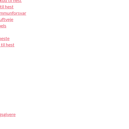
kud til hest
til hest
 immunforsvar
luftveje
pels
heste
til hest
gsgivere