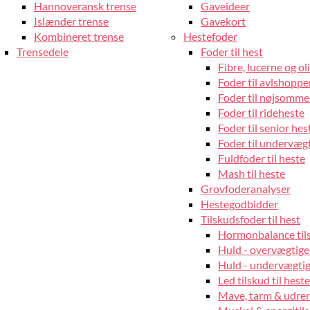
Hannoveransk trense
Gaveideer
Islænder trense
Gavekort
Kombineret trense
Hestefoder
Trensedele
Foder til hest
Fibre, lucerne og oli
Foder til avlshopper
Foder til nøjsomme
Foder til rideheste
Foder til senior hes
Foder til undervæg
Fuldfoder til heste
Mash til heste
Grovfoderanalyser
Hestegodbidder
Tilskudsfoder til hest
Hormonbalance tils
Huld - overvægtige
Huld - undervægtige
Led tilskud til heste
Mave, tarm & udrens