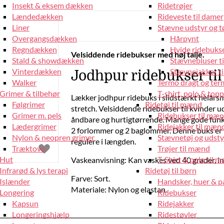
Insekt & eksem dækken
Ridetrøjer
Lændedækken
Rideveste til damer
Liner
Stævne udstyr og tø
Overgangsdækken
Hårpynt
Regndækken
Hvide ridebukse
Velsiddende ridebukser med høj talje.
Stald & showdækken
Stævnebluser t
Vinterdækken
Stævnejakker ti
Jodhpur ridebukser til
Walker
Termo dragt og ter
Grimer & tilbehør
T-shirt, polo & top
Lækker jodhpur ridebuks i slidstærkt helårsma
Følgrimer
Ridetøj til mænd
stretch. Velsiddende ridebukser til kvinder 
Grimer m. pels
Ridebukser til mæ
åndbare og hurtigtørrende. Mange gode funkti
Lædergrimer
Ridejakker til mæn
2 forlommer og 2 baglommer. Denne buks er 
Nylon & neopren grimer
Stævnetøj og udsty
regulere i længden.
Træktove
Trøjer til mænd
Hut
T-Shirt & polo til 
Vaskeanvisning: Kan vaskes ved 40 grader, i
Infrarød & lys terapi
Ridetøj til børn
Farve: Sort.
Islænder
Handsker, huer & 
Materiale: Nylon og elastan.
Longering
Ridebukser
Kapsun
Ridejakker
Longeringshjælp
Ridestøvler