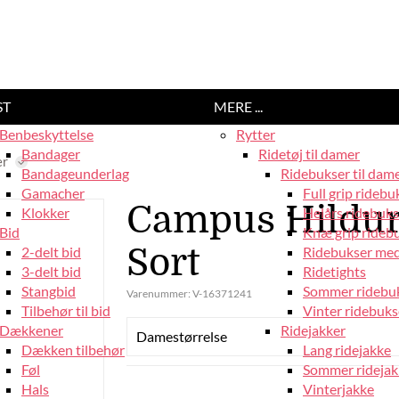
ST
MERE ...
Benbeskyttelse
Rytter
Bandager
Ridetøj til damer
er
Bandageunderlag
Ridebukser til dam
Gamacher
Full grip ridebu
Campus Hildur 
Klokker
Helårs ridebuks
Bid
Knæ grip rideb
Sort
2-delt bid
Ridebukser med
3-delt bid
Ridetights
Stangbid
Sommer ridebu
Varenummer:
V-16371241
Tilbehør til bid
Vinter ridebuks
Dækkener
Ridejakker
Damestørrelse
Dækken tilbehør
Lang ridejakke
Føl
Sommer ridejak
Hals
Vinterjakke