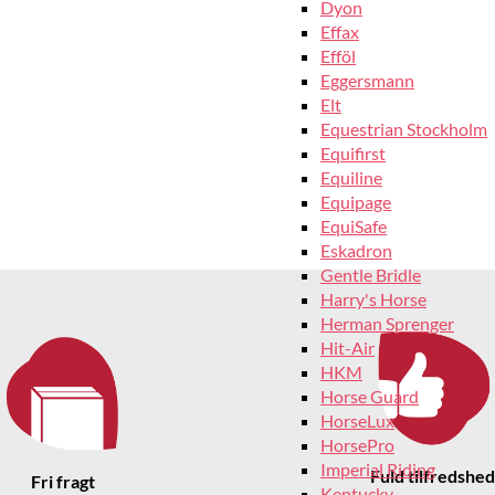
Dyon
Effax
Efföl
Eggersmann
Elt
Equestrian Stockholm
Equifirst
Equiline
Equipage
EquiSafe
Eskadron
Gentle Bridle
Harry's Horse
Herman Sprenger
Hit-Air
HKM
Horse Guard
HorseLux
HorsePro
Imperial Riding
Fuld tilfredshed
Fri fragt
Kentucky