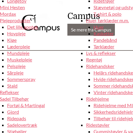
Longetov
Ridetrøjer
Mini Hesten
Stævnetøj og udstyr
Mordax
T-shirt & polo
Campus
Plejeprodukter
Huer, tørklæder m.m.
Det lille apotek
Huer
Se mere fra Campus
Hovpleje
Kasketter
Kløe
Pandebånd
Læderpleje
Tørklæder
Mundpleje
Lys & reflekser
Muskelpleje
Regntøj
Pelspleje
Ridehandsker
Sårpleje
Helårs ridehandske
Sommerspray
Hvide ridehandske
Stald
Sommer ridehands
Reflekser
Vinter ridehandske
Sadel Tilbehør
Ridehjelme
Fortøj & Martingal
Ridehjelme med M
Gjord
Sikkerhedsridehje
Ridepads
Tilbehør til ridehje
Sadelovertræk
Ridestøvler
Stigbøjler
Gummistøvler & va