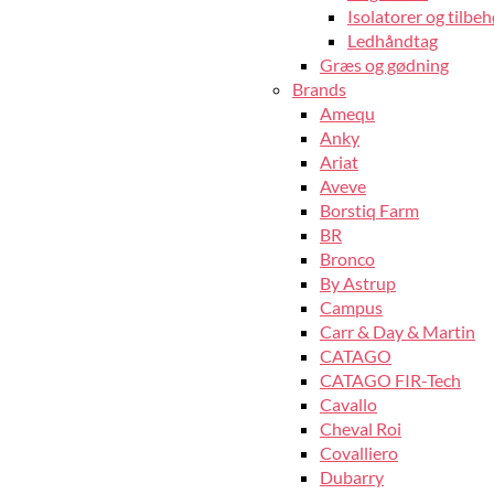
Isolatorer og tilbeh
Ledhåndtag
Græs og gødning
Brands
Amequ
Anky
Ariat
Aveve
Borstiq Farm
BR
Bronco
By Astrup
Campus
Carr & Day & Martin
CATAGO
CATAGO FIR-Tech
Cavallo
Cheval Roi
Covalliero
Dubarry