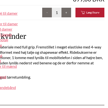
-
+
Læg i kurv
j til damer
r til damer
il damer
l damer
 kvinder
motøj
pe
teriale med full grip. Fremstillet i meget elastiske med 4-way
udformet med høj talje og shapewear effekt. Ridebukserne er
nd
oner, 1 lomme med lynlås til mobiltelefon i siden af højre ben,
d
uden lynlås nederst ved benene og de er derfor nemme at
r til mænd
mænd
ngen tørretumbling.
pandebånd