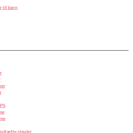
 til børn
r
r
ker
r
IPS
lme
lme
ndtætte støvler