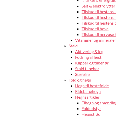
Muskel & energitils
Salt & elektrolytter 
Tilskud til hestens
Tilskud til hestens 
Tilskud til hestens 
Tilskud til hove
Tilskud til nervøse 
Vitaminer og mineraler 
Stald
Aktivering & leg
Fodring af hest
Klipper og tilbehør
Stald tilbehør
Strøelse
Fold og hegn
Hegn til hestefolde
Ridebanehegn
Hegnsartikler
Elhegn og spændin
Foldudstyr
Hegnstråd