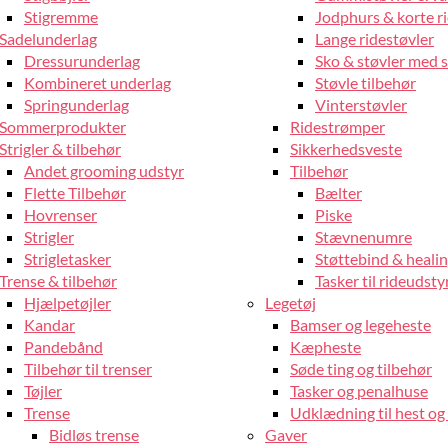
Stigremme
Jodphurs & korte r
Sadelunderlag
Lange ridestøvler
Dressurunderlag
Sko & støvler med 
Kombineret underlag
Støvle tilbehør
Springunderlag
Vinterstøvler
Sommerprodukter
Ridestrømper
Strigler & tilbehør
Sikkerhedsveste
Andet grooming udstyr
Tilbehør
Flette Tilbehør
Bælter
Hovrenser
Piske
Strigler
Stævnenumre
Strigletasker
Støttebind & heali
Trense & tilbehør
Tasker til rideudsty
Hjælpetøjler
Legetøj
Kandar
Bamser og legeheste
Pandebånd
Kæpheste
Tilbehør til trenser
Søde ting og tilbehør
Tøjler
Tasker og penalhuse
Trense
Udklædning til hest og 
Bidløs trense
Gaver