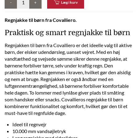
-
+
Læg i kurv
Regnjakke til børn fra Covalliero.
Praktisk og smart regnjakke til børn
Regnjakken til børn fra Covalliero er det ideelle valg til aktive
børn, der elsker udendørsleg, uanset vejret. Med en høj
vandtæthed og svejsede sømme sikrer denne regnjakke, at
børnene forbliver tørre, selv under kraftig regn. Den
praktiske hætte kan gemmes i kraven, hvilket gør den alsidig
og nem at bruge. Regnjakken er også åndbar med en
luftgennemtrængelighed, så børnene forbliver komfortable
hele dagen. To lommer med lynlåse giver plads til småting
som handsker eller snacks. Covallieros regnjakke til børn
kombinerer funktionalitet og komfort, hvilket gør den til et
must-have til regnfulde dage.
Ideel til regnvejr
10.000 mm vandsøjletryk
Lang regnjakke med rideslidser