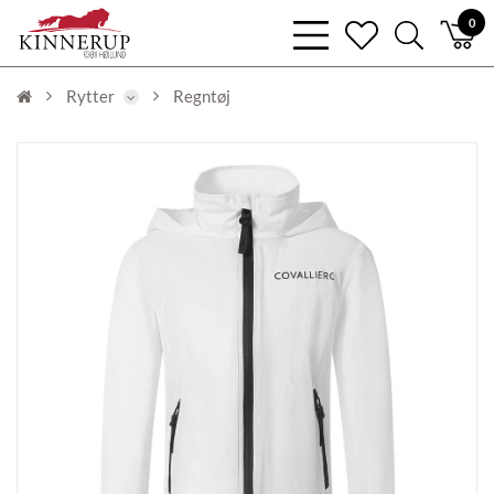
bars
0
heart
search
light
light
light
Rytter
Regntøj