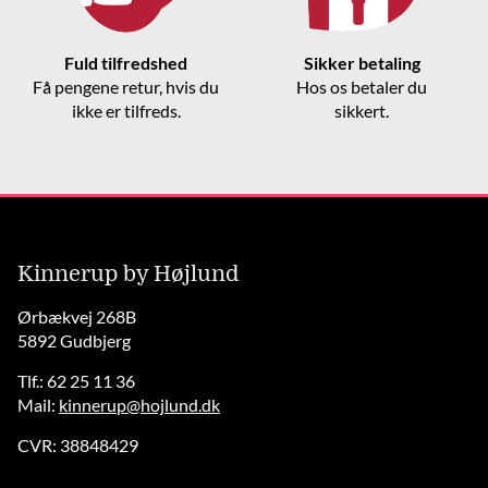
Fuld tilfredshed
Sikker betaling
Få pengene retur, hvis du
Hos os betaler du
ikke er tilfreds.
sikkert.
Kinnerup by Højlund
Ørbækvej 268B
5892 Gudbjerg
Tlf.: 62 25 11 36
Mail:
kinnerup@hojlund.dk
CVR: 38848429