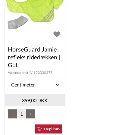
HorseGuard Jamie
refleks ridedækken |
Gul
Varenummer:
V-152330277
Centimeter
399,00 DKK
-
+
Læg i kurv