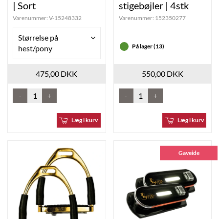
| Sort
stigebøjler | 4stk
Varenummer:
V-15248332
Varenummer:
152350277
Størrelse på
På lager (13)
hest/pony
475,00 DKK
550,00 DKK
-
+
-
+
Læg i kurv
Læg i kurv
Gaveide