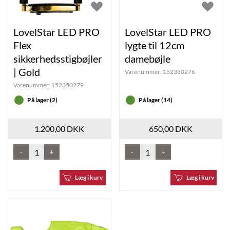
LovelStar LED PRO
LovelStar LED PRO
Flex
lygte til 12cm
sikkerhedsstigbøjler
damebøjle
| Gold
Varenummer:
152350276
Varenummer:
152350279
På lager (2)
På lager (14)
1.200,00 DKK
650,00 DKK
-
+
-
+
Læg i kurv
Læg i kurv