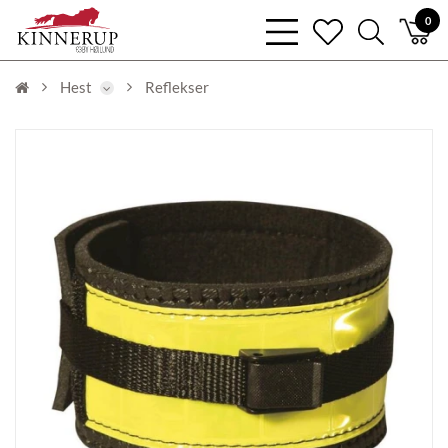
bars
0
heart
search
light
light
light
Hest
Reflekser