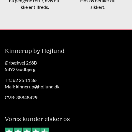
Få pengene retur, hvis du
Hos os betaler du
ikke er tilfreds.
sikkert.
Kinnerup by Højlund
Ørbækvej 268B
5892 Gudbjerg
Tlf.: 62 25 11 36
Mail:
kinnerup@hojlund.dk
CVR: 38848429
Vores kunder elsker os