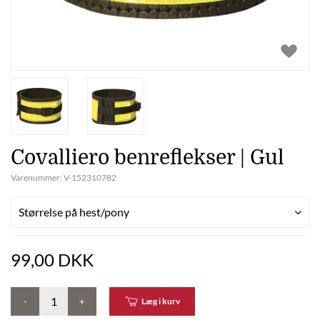
Covalliero benreflekser | Gul
Varenummer:
V-152310782
Størrelse på hest/pony
99,00 DKK
-
+
Læg i kurv