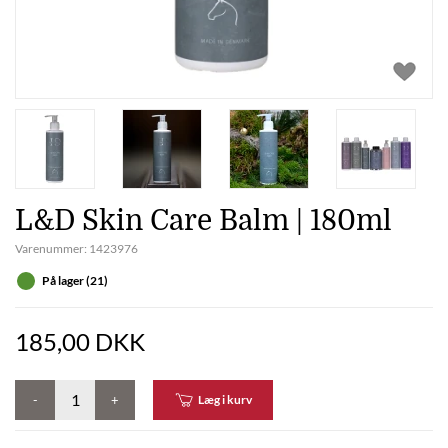
L&D Skin Care Balm | 180ml
Varenummer:
1423976
På lager (21)
185,00 DKK
-
+
Læg i kurv