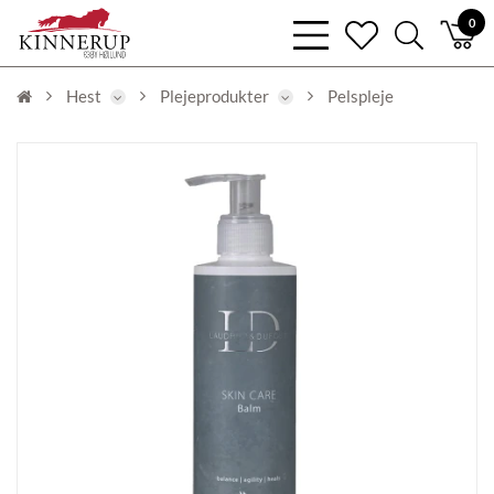
bars
0
heart
search
light
light
light
Hest
Plejeprodukter
Pelspleje