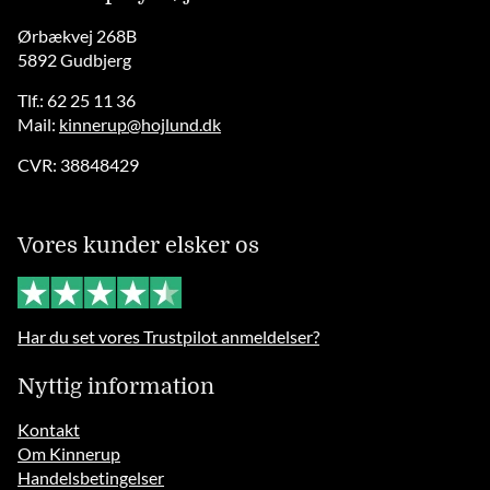
Ørbækvej 268B
5892 Gudbjerg
Tlf.: 62 25 11 36
Mail:
kinnerup@hojlund.dk
CVR: 38848429
Vores kunder elsker os
Har du set vores Trustpilot anmeldelser?
Nyttig information
Kontakt
Om Kinnerup
Handelsbetingelser