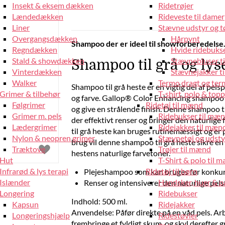
Insekt & eksem dækken
Ridetrøjer
Lændedækken
Rideveste til damer
Liner
Stævne udstyr og tø
Overgangsdækken
Hårpynt
Shampoo der er ideel til showforberedelse
Regndækken
Hvide ridebukse
Stald & showdækken
Stævnebluser t
Shampoo til grå og lys
Vinterdækken
Stævnejakker ti
Walker
Termo dragt og ter
Shampoo til grå heste er en vigtig del af pels
Grimer & tilbehør
T-shirt, polo & top
og farve. Gallop® Color Enhancing shampoo ti
Følgrimer
Ridetøj til mænd
og give en strålende finish. Denne shampoo t
Grimer m. pels
Ridebukser til mæ
der effektivt renser og bringer den naturlige
Lædergrimer
Ridejakker til mæn
til grå heste kan bruges rutinemæssigt og er 
Nylon & neopren grimer
Stævnetøj og udsty
brug vil denne shampoo til grå heste sikre e
Træktove
Trøjer til mænd
hestens naturlige farvetoner.
Hut
T-Shirt & polo til 
Infrarød & lys terapi
Ridetøj til børn
Plejeshampoo som kan bruges før konku
Islænder
Handsker, huer & 
Renser og intensiverer den naturlige pels
Longering
Ridebukser
Indhold: 500 ml.
Kapsun
Ridejakker
Anvendelse: Påfør direkte på en våd pels. Arb
Longeringshjælp
Ridestøvler
frembringe et fyldigt skum, og skyl derefter 