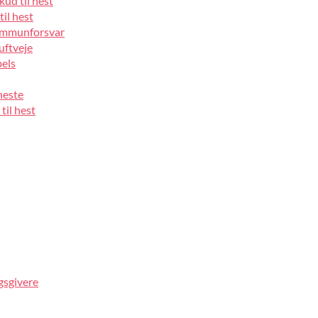
kud til hest
til hest
 immunforsvar
luftveje
pels
heste
til hest
gsgivere