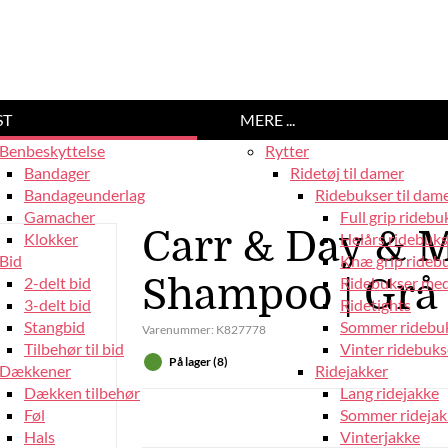
ST
MERE ...
Benbeskyttelse
Rytter
Bandager
Ridetøj til damer
Bandageunderlag
Ridebukser til dam
Gamacher
Full grip ridebu
Carr & Day & M
Klokker
Helårs ridebuks
Bid
Knæ grip rideb
Shampoo | Grå
2-delt bid
Ridebukser med
3-delt bid
Ridetights
Stangbid
Sommer ridebu
Varenummer:
K827778
Tilbehør til bid
Vinter ridebuks
På lager (8)
Dækkener
Ridejakker
Dækken tilbehør
Lang ridejakke
Føl
Sommer ridejak
Hals
Vinterjakke