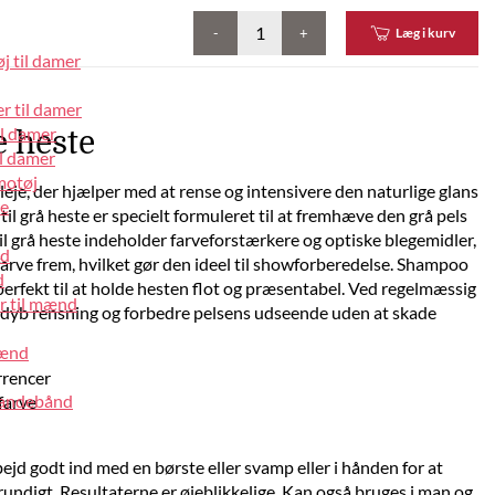
-
+
Læg i kurv
j til damer
.
r til damer
il damer
e heste
l damer
motøj
pleje, der hjælper med at rense og intensivere den naturlige glans
pe
l grå heste er specielt formuleret til at fremhæve den grå pels
il grå heste indeholder farveforstærkere og optiske blegemidler,
nd
 farve frem, hvilket gør den ideel til showforberedelse. Shampoo
d
perfekt til at holde hesten flot og præsentabel. Ved regelmæssig
r til mænd
n dyb rensning og forbedre pelsens udseende uden at skade
mænd
rrencer
pandebånd
farve
ejd godt ind med en børste eller svamp eller i hånden for at
grundigt. Resultaterne er øjeblikkelige. Kan også bruges i man og