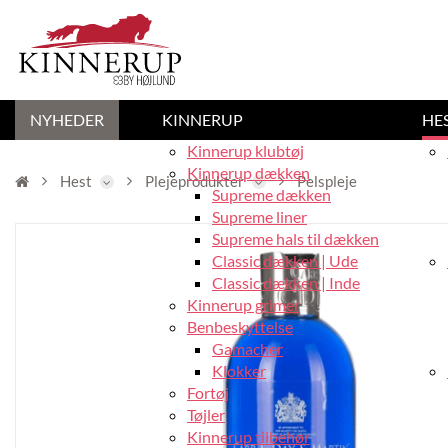
NYHEDER
KINNERUP
HE
Kinnerup klubtøj
Kinnerup dækken
Hest
Plejeprodukter
Pelspleje
Supreme dækken
Supreme liner
Supreme hals til dækken
Classic dækken | Ude
Classic dækken | Inde
Kinnerup grimer
Benbeskyttelse
Gamacher
Klokker
Fortøj
Tøjler
Kinnerup tilbehør