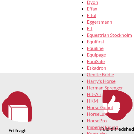
Dyon
Effax
Efföl
Eggersmann
Elt
Equestrian Stockholm
Equifirst
Equiline
Equipage
EquiSafe
Eskadron
Gentle Bridle
Harry's Horse
Herman Sprenger
Hit-Air
HKM
Horse Guard
HorseLux
HorsePro
Imperial Riding
Fuld tilfredshed
Fri fragt
Kentucky