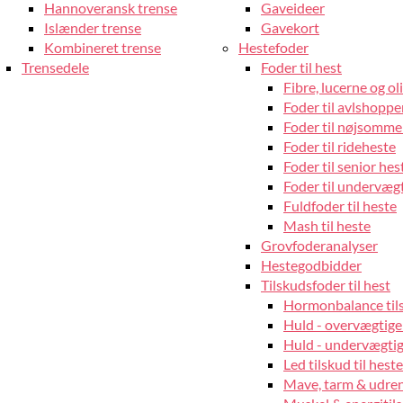
Hannoveransk trense
Gaveideer
Islænder trense
Gavekort
Kombineret trense
Hestefoder
Trensedele
Foder til hest
Fibre, lucerne og oli
Foder til avlshopper
Foder til nøjsomme
Foder til rideheste
Foder til senior hes
Foder til undervæg
Fuldfoder til heste
Mash til heste
Grovfoderanalyser
Hestegodbidder
Tilskudsfoder til hest
Hormonbalance tils
Huld - overvægtige
Huld - undervægtige
Led tilskud til heste
Mave, tarm & udrens