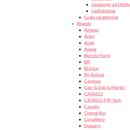
Isolatorer og tilbeh
Ledhåndtag
Græs og gødning
Brands
Amequ
Anky
Ariat
Aveve
Borstiq Farm
BR
Bronco
By Astrup
Campus
Carr & Day & Martin
CATAGO
CATAGO FIR-Tech
Cavallo
Cheval Roi
Covalliero
Dubarry