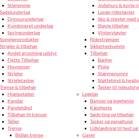
Stigremme
Jodphurs & korte r
Sadelunderlag
Lange ridestøvler
Dressurunderlag
Sko & støvler med 
Kombineret underlag
Støvle tilbehør
Springunderlag
Vinterstøvler
Sommerprodukter
Ridestrømper
Strigler & tilbehør
Sikkerhedsveste
Andet grooming udstyr
Tilbehør
Flette Tilbehør
Bælter
Hovrenser
Piske
Strigler
Stævnenumre
Strigletasker
Støttebind & heali
Trense & tilbehør
Tasker til rideudsty
Hjælpetøjler
Legetøj
Kandar
Bamser og legeheste
Pandebånd
Kæpheste
Tilbehør til trenser
Søde ting og tilbehør
Tøjler
Tasker og penalhuse
Trense
Udklædning til hest og 
Bidløs trense
Gaver