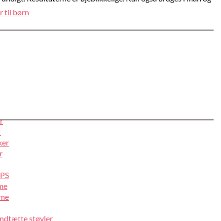
 til børn
r
r
ker
r
IPS
lme
lme
ndtætte støvler