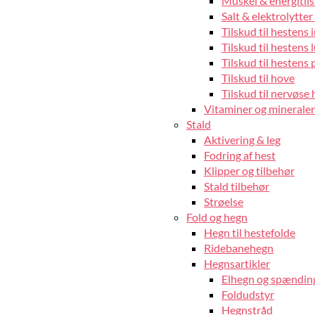
Muskel & energitils
Salt & elektrolytter 
Tilskud til hestens
Tilskud til hestens 
Tilskud til hestens 
Tilskud til hove
Tilskud til nervøse 
Vitaminer og mineraler 
Stald
Aktivering & leg
Fodring af hest
Klipper og tilbehør
Stald tilbehør
Strøelse
Fold og hegn
Hegn til hestefolde
Ridebanehegn
Hegnsartikler
Elhegn og spændin
Foldudstyr
Hegnstråd