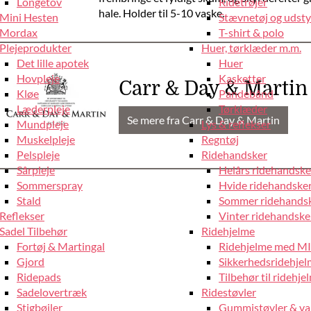
Longetov
Ridetrøjer
hale. Holder til 5-10 vaske.
Mini Hesten
Stævnetøj og udstyr
Mordax
T-shirt & polo
Plejeprodukter
Huer, tørklæder m.m.
Det lille apotek
Huer
Hovpleje
Kasketter
Carr & Day & Martin
Kløe
Pandebånd
Læderpleje
Tørklæder
Se mere fra Carr & Day & Martin
Mundpleje
Lys & reflekser
Muskelpleje
Regntøj
Pelspleje
Ridehandsker
Sårpleje
Helårs ridehandske
Sommerspray
Hvide ridehandske
Stald
Sommer ridehands
Reflekser
Vinter ridehandske
Sadel Tilbehør
Ridehjelme
Fortøj & Martingal
Ridehjelme med M
Gjord
Sikkerhedsridehje
Ridepads
Tilbehør til ridehje
Sadelovertræk
Ridestøvler
Stigbøjler
Gummistøvler & va