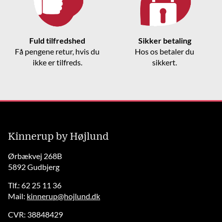
Fuld tilfredshed
Sikker betaling
Få pengene retur, hvis du
Hos os betaler du
ikke er tilfreds.
sikkert.
Kinnerup by Højlund
Ørbækvej 268B
5892 Gudbjerg
Tlf.: 62 25 11 36
Mail:
kinnerup@hojlund.dk
CVR: 38848429