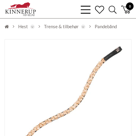
bars
0
heart
search
light
light
light
Hest
Trense & tilbehør
Pandebånd