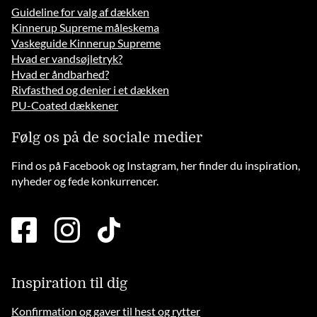
Guideline for valg af dækken
Kinnerup Supreme måleskema
Vaskeguide Kinnerup Supreme
Hvad er vandsøjletryk?
Hvad er åndbarhed?
Rivfasthed og denier i et dækken
PU-Coated dækkener
Følg os på de sociale medier
Find os på Facebook og Instagram, her finder du inspiration,
nyheder og fede konkurrencer.
facebook
instagram
tiktok
square
brands
solid
Inspiration til dig
Konfirmation og gaver til hest og rytter