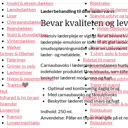
Insekt & eksem dækken
Ridetrøjer
Lændedækken
Rideveste til damer
Læderbehandling til dine lædervarer.
Liner
Stævne udstyr og tø
Bevar kvaliteten og le
Overgangsdækken
Hårpynt
Regndækken
Hvide ridebukse
Stald & showdækken
Stævnebluser t
Intensiv læderpleje er vigtigt for at bevare 
Vinterdækken
Stævnejakker ti
læderpleje-emulsion er ideel til alt glat læd
Walker
Termo dragt og ter
smudsopløsningsmidler sikrer en ubesværet re
Grimer & tilbehør
T-shirt, polo & top
læder- og metaldele.
Følgrimer
Ridetøj til mænd
Carnaubavoks i læderplejen omdannes hurtigt
Grimer m. pels
Ridebukser til mæ
indeholder produktet fåreuldsvoks, som tilfø
Lædergrimer
Ridejakker til mæn
beskytter læderet mod snavs og fugt.
Nylon & neopren grimer
Stævnetøj og udsty
Træktove
Trøjer til mænd
Optimal ved kontinuerlig daglig brug
Hut
T-Shirt & polo til 
Med carnaubavoks og fåreuldsvoks
Infrarød & lys terapi
Ridetøj til børn
Beskytter læderet mod snavs og fugt
Islænder
Handsker, huer & 
Longering
Ridebukser
Indhold: 250 ml.
Kapsun
Ridejakker
Anvendelse: Påfør en tilpas mængde på et re
Longeringshjælp
Ridestøvler