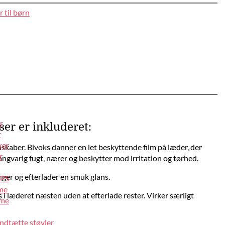
 til børn
r
ser er inkluderet:
r
ker
kaber. Bivoks danner en let beskyttende film på læder, der
r
angvarig fugt, nærer og beskytter mod irritation og tørhed.
er og efterlader en smuk glans.
IPS
lme
s i læderet næsten uden at efterlade rester. Virker særligt
lme
ndtætte støvler