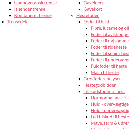
Hannoveransk trense
Gaveideer
Islænder trense
Gavekort
Kombineret trense
Hestefoder
Trensedele
Foder til hest
Fibre, lucerne og oli
Foder til avlshopper
Foder til nøjsomme
Foder til rideheste
Foder til senior hes
Foder til undervæg
Fuldfoder til heste
Mash til heste
Grovfoderanalyser
Hestegodbidder
Tilskudsfoder til hest
Hormonbalance tils
Huld - overvægtige
Huld - undervægtige
Led tilskud til heste
Mave, tarm & udrens