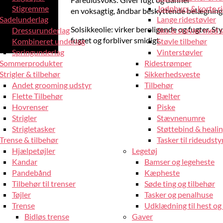
Stigremme
Jodphurs & korte r
en voksagtig, åndbar beskyttende belægning
Sadelunderlag
Lange ridestøvler
Solsikkeolie: virker beroligende og fugter. St
Dressurunderlag
Sko & støvler med 
fugtet og forbliver smidigt.
Kombineret underlag
Støvle tilbehør
Springunderlag
Vinterstøvler
Sommerprodukter
Ridestrømper
Strigler & tilbehør
Sikkerhedsveste
Andet grooming udstyr
Tilbehør
Flette Tilbehør
Bælter
Hovrenser
Piske
Strigler
Stævnenumre
Strigletasker
Støttebind & heali
Trense & tilbehør
Tasker til rideudsty
Hjælpetøjler
Legetøj
Kandar
Bamser og legeheste
Pandebånd
Kæpheste
Tilbehør til trenser
Søde ting og tilbehør
Tøjler
Tasker og penalhuse
Trense
Udklædning til hest og 
Bidløs trense
Gaver