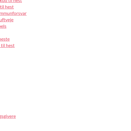
kud til hest
til hest
 immunforsvar
luftveje
pels
heste
til hest
gsgivere