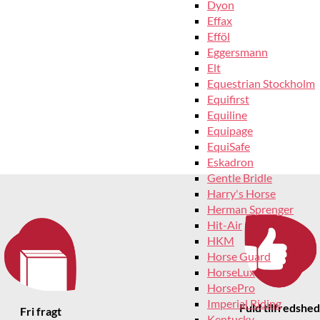
Dyon
Effax
Efföl
Eggersmann
Elt
Equestrian Stockholm
Equifirst
Equiline
Equipage
EquiSafe
Eskadron
Gentle Bridle
Harry's Horse
Herman Sprenger
Hit-Air
HKM
Horse Guard
HorseLux
HorsePro
Imperial Riding
Fuld tilfredshed
Fri fragt
Kentucky