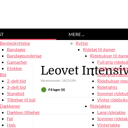
ST
MERE ...
Benbeskyttelse
Rytter
Bandager
Ridetøj til damer
Bandageunderlag
Ridebukser til dam
Gamacher
Full grip ridebu
Leovet Intensi
Klokker
Helårs ridebuks
Bid
Knæ grip rideb
2-delt bid
Ridebukser med
Varenummer:
1423194
3-delt bid
Ridetights
På lager (8)
Stangbid
Sommer ridebu
Tilbehør til bid
Vinter ridebuks
Dækkener
Ridejakker
Dækken tilbehør
Lang ridejakke
Føl
Sommer ridejak
Hals
Vinterjakke