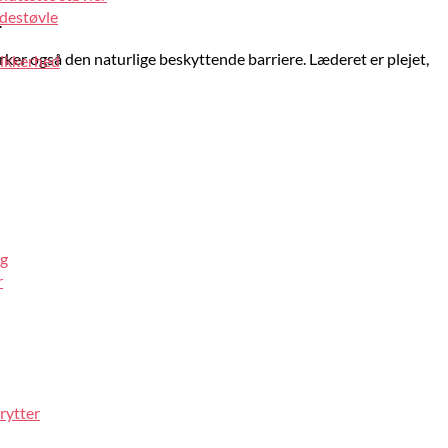
idestøvle
.
yrker også den naturlige beskyttende barriere. Læderet er plejet,
sikkerhed
ng
r
rytter