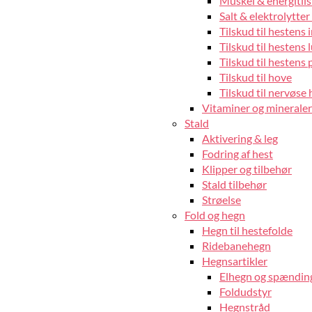
Muskel & energitils
Salt & elektrolytter 
Tilskud til hestens
Tilskud til hestens 
Tilskud til hestens 
Tilskud til hove
Tilskud til nervøse 
Vitaminer og mineraler 
Stald
Aktivering & leg
Fodring af hest
Klipper og tilbehør
Stald tilbehør
Strøelse
Fold og hegn
Hegn til hestefolde
Ridebanehegn
Hegnsartikler
Elhegn og spændin
Foldudstyr
Hegnstråd