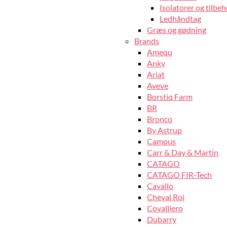
Isolatorer og tilbeh
Ledhåndtag
Græs og gødning
Brands
Amequ
Anky
Ariat
Aveve
Borstiq Farm
BR
Bronco
By Astrup
Campus
Carr & Day & Martin
CATAGO
CATAGO FIR-Tech
Cavallo
Cheval Roi
Covalliero
Dubarry