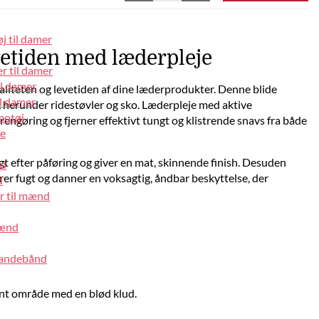
j til damer
vetiden med læderpleje
r til damer
il damer
kvaliteten og levetiden af dine læderprodukter. Denne blide
l damer
er, herunder ridestøvler og sko. Læderpleje med aktive
motøj
ngøring og fjerner effektivt tungt og klistrende snavs fra både
pe
 efter påføring og giver en mat, skinnende finish. Desuden
nd
rer fugt og danner en voksagtig, åndbar beskyttelse, der
d
r til mænd
mænd
pandebånd
nt område med en blød klud.