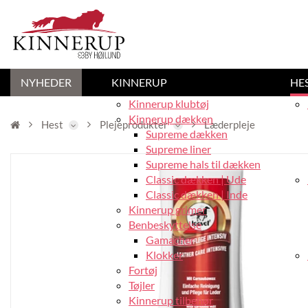
NYHEDER
KINNERUP
HE
Kinnerup klubtøj
Kinnerup dækken
Hest
Plejeprodukter
Læderpleje
Supreme dækken
Supreme liner
Supreme hals til dækken
Classic dækken | Ude
Classic dækken | Inde
Kinnerup grimer
Benbeskyttelse
Gamacher
Klokker
Fortøj
Tøjler
Kinnerup tilbehør