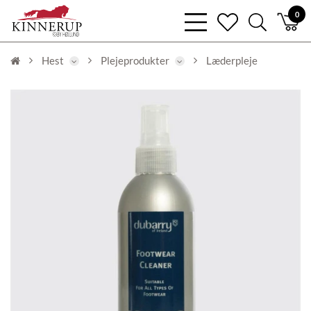
bars
0
heart
search
light
light
light
Hest
Plejeprodukter
Læderpleje