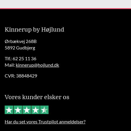
Kinnerup by Højlund
Ørbækvej 268B
5892 Gudbjerg
Tlf.: 62 25 11 36
Mail:
kinnerup@hojlund.dk
CVR: 38848429
Vores kunder elsker os
Har du set vores Trustpilot anmeldelser?