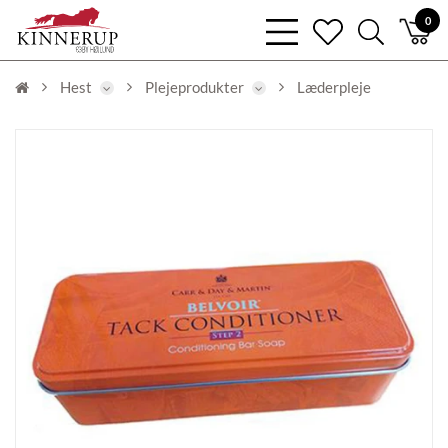
bars
0
heart
search
light
light
light
Hest
Plejeprodukter
Læderpleje