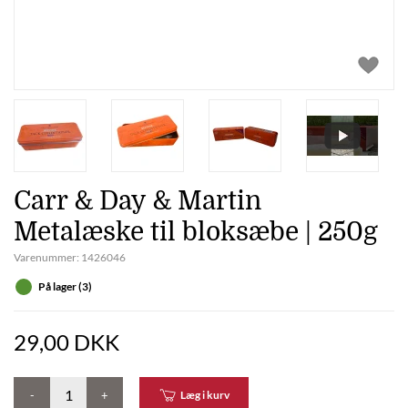
Carr & Day & Martin
Metalæske til bloksæbe | 250g
Varenummer:
1426046
På lager (3)
29,00 DKK
-
+
Læg i kurv