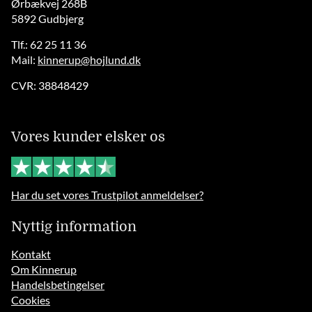
Ørbækvej 268B
5892 Gudbjerg
Tlf.: 62 25 11 36
Mail:
kinnerup@hojlund.dk
CVR: 38848429
Vores kunder elsker os
Har du set vores Trustpilot anmeldelser?
Nyttig information
Kontakt
Om Kinnerup
Handelsbetingelser
Cookies