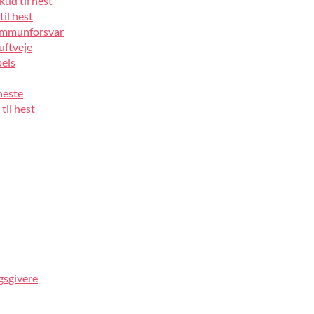
kud til hest
til hest
 immunforsvar
luftveje
pels
heste
til hest
gsgivere