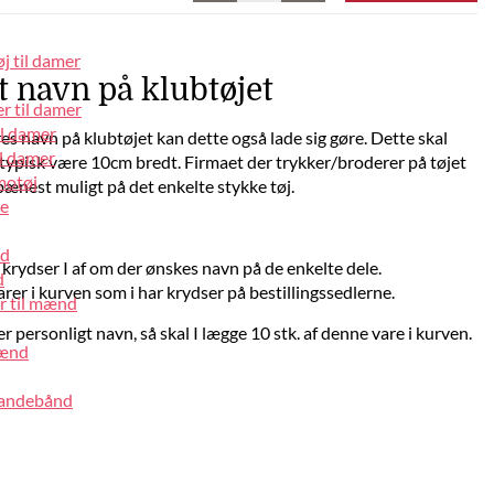
j til damer
 navn på klubtøjet
r til damer
il damer
s navn på klubtøjet kan dette også lade sig gøre. Dette skal
l damer
typisk være 10cm bredt. Firmaet der trykker/broderer på tøjet
motøj
 pænest muligt på det enkelte stykke tøj.
pe
nd
r krydser I af om der ønskes navn på de enkelte dele.
d
er i kurven som i har krydser på bestillingssedlerne.
r til mænd
ker personligt navn, så skal I lægge 10 stk. af denne vare i kurven.
mænd
pandebånd