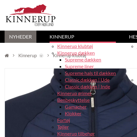
NYHEDER
KINNERUP
HE
Kinnerup klubtøj
Kinnerup dækken
Kinnerup
Kinnerup klubtøj
Supreme dækken
Supreme liner
Supreme hals til dækken
Classic dækken | Ude
Classic dækken | Inde
Kinnerup grimer
Benbeskyttelse
Gamacher
Klokker
Fortøj
Tøjler
Kinnerup tilbehør