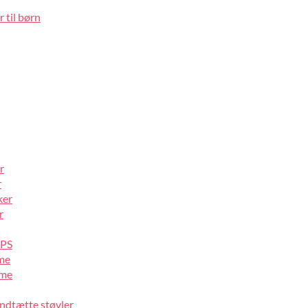
 til børn
r
r
ker
r
IPS
lme
lme
ndtætte støvler