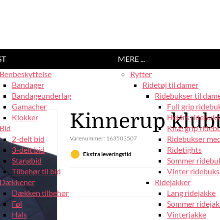
ST
MERE ...
Benbeskyttelse
Rytter
Bandager
Ridetøj til damer
Bandageunderlag
Ridebukser til dam
Gamacher
Full grip ridebu
Kinnerup klubt
Klokker
Helårs ridebuks
Bid
Knæ grip rideb
2-delt bid
Ridebukser med
Varenummer:
163503507
3-delt bid
Ridetights
Ekstra leveringstid
Stangbid
Sommer ridebu
Tilbehør til bid
Vinter ridebuks
Dækkener
Ridejakker
Dækken tilbehør
Lang ridejakke
Føl
Sommer ridejak
Hals
Vinterjakke