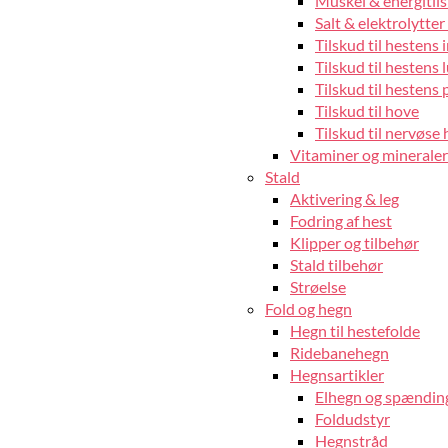
Muskel & energitils
Salt & elektrolytter 
Tilskud til hestens
Tilskud til hestens 
Tilskud til hestens 
Tilskud til hove
Tilskud til nervøse 
Vitaminer og mineraler 
Stald
Aktivering & leg
Fodring af hest
Klipper og tilbehør
Stald tilbehør
Strøelse
Fold og hegn
Hegn til hestefolde
Ridebanehegn
Hegnsartikler
Elhegn og spændin
Foldudstyr
Hegnstråd