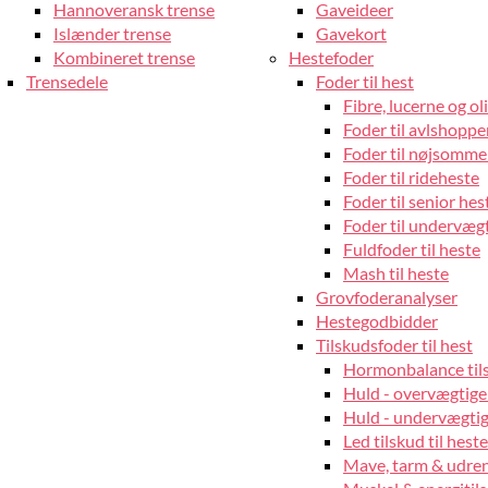
Hannoveransk trense
Gaveideer
Islænder trense
Gavekort
Kombineret trense
Hestefoder
Trensedele
Foder til hest
Fibre, lucerne og oli
Foder til avlshopper
Foder til nøjsomme
Foder til rideheste
Foder til senior hes
Foder til undervæg
Fuldfoder til heste
Mash til heste
Grovfoderanalyser
Hestegodbidder
Tilskudsfoder til hest
Hormonbalance tils
Huld - overvægtige
Huld - undervægtige
Led tilskud til heste
Mave, tarm & udrens