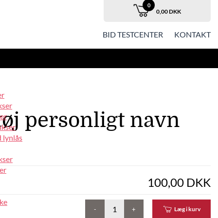
0
0,00 DKK
BID TESTCENTER
KONTAKT
er
kser
øj personligt navn
er
ukser
 lynlås
kser
er
100,00 DKK
ke
-
+
Læg i kurv