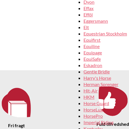
Dyon
Effax
Efföl
Eggersmann
Elt
Equestrian Stockholm
Equifirst
Equiline
Equipage
EquiSafe
Eskadron
Gentle Bridle
Harry's Horse
Herman Sprenger
Hit-Air
HKM
Horse Guard
HorseLux
HorsePro
Imperial Riding
Fuld tilfredshed
Fri fragt
Kentucky