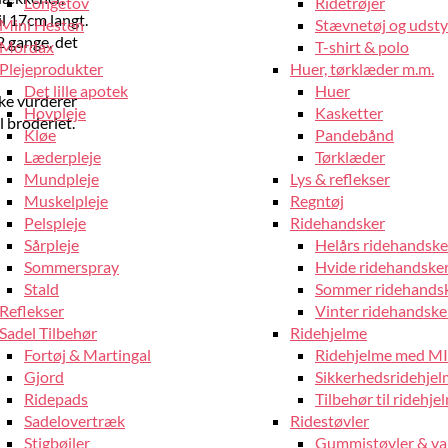
Longetov
Ridetrøjer
il 17cm langt.
Mini Hesten
Stævnetøj og udstyr
 gange, det
Mordax
T-shirt & polo
Plejeprodukter
Huer, tørklæder m.m.
Det lille apotek
Huer
kke vurderer
Hovpleje
Kasketter
l broderiet.
Kløe
Pandebånd
Læderpleje
Tørklæder
Mundpleje
Lys & reflekser
Muskelpleje
Regntøj
Pelspleje
Ridehandsker
Sårpleje
Helårs ridehandske
Sommerspray
Hvide ridehandske
Stald
Sommer ridehands
Reflekser
Vinter ridehandske
Sadel Tilbehør
Ridehjelme
Fortøj & Martingal
Ridehjelme med M
Gjord
Sikkerhedsridehje
Ridepads
Tilbehør til ridehje
Sadelovertræk
Ridestøvler
Stigbøjler
Gummistøvler & va