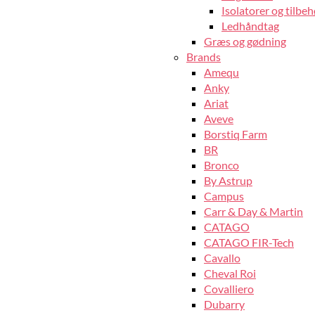
Isolatorer og tilbeh
Ledhåndtag
Græs og gødning
Brands
Amequ
Anky
Ariat
Aveve
Borstiq Farm
BR
Bronco
By Astrup
Campus
Carr & Day & Martin
CATAGO
CATAGO FIR-Tech
Cavallo
Cheval Roi
Covalliero
Dubarry