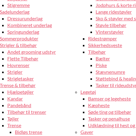
Stigremme
Jodphurs & korte r
Sadelunderlag
Lange ridestøvler
Dressurunderlag
Sko & støvler med 
Kombineret underlag
Støvle tilbehør
Springunderlag
Vinterstøvler
Sommerprodukter
Ridestrømper
Strigler & tilbehør
Sikkerhedsveste
Andet grooming udstyr
Tilbehør
Flette Tilbehør
Bælter
Hovrenser
Piske
Strigler
Stævnenumre
Strigletasker
Støttebind & heali
Trense & tilbehør
Tasker til rideudsty
Hjælpetøjler
Legetøj
Kandar
Bamser og legeheste
Pandebånd
Kæpheste
Tilbehør til trenser
Søde ting og tilbehør
Tøjler
Tasker og penalhuse
Trense
Udklædning til hest og 
Bidløs trense
Gaver