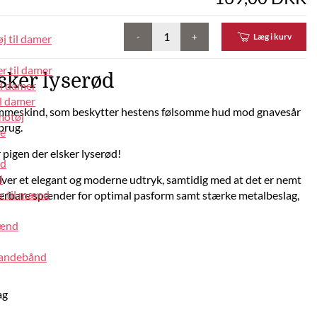
-
+
Læg i kurv
j til damer
r til damer
lsker lyserød
il damer
l damer
lammeskind, som beskytter hestens følsomme hud mod gnavesår
motøj
brug.
pe
 pigen der elsker lyserød!
nd
d
giver et elegant og moderne udtryk, samtidig med at det er nemt
r til mænd
terbare spænder for optimal pasform samt stærke metalbeslag,
mænd
pandebånd
ag