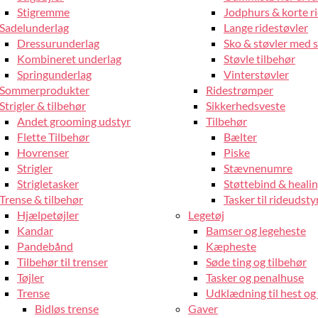
Stigremme
Jodphurs & korte r
Sadelunderlag
Lange ridestøvler
Dressurunderlag
Sko & støvler med 
Kombineret underlag
Støvle tilbehør
Springunderlag
Vinterstøvler
Sommerprodukter
Ridestrømper
Strigler & tilbehør
Sikkerhedsveste
Andet grooming udstyr
Tilbehør
Flette Tilbehør
Bælter
Hovrenser
Piske
Strigler
Stævnenumre
Strigletasker
Støttebind & heali
Trense & tilbehør
Tasker til rideudsty
Hjælpetøjler
Legetøj
Kandar
Bamser og legeheste
Pandebånd
Kæpheste
Tilbehør til trenser
Søde ting og tilbehør
Tøjler
Tasker og penalhuse
Trense
Udklædning til hest og 
Bidløs trense
Gaver