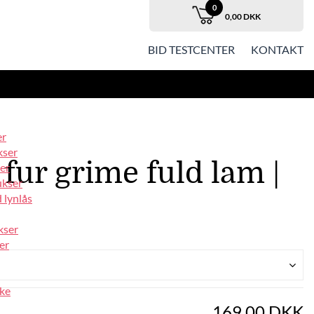
0
0,00 DKK
BID TESTCENTER
KONTAKT
er
kser
fur grime fuld lam |
er
ukser
 lynlås
kser
er
ke
169,00 DKK