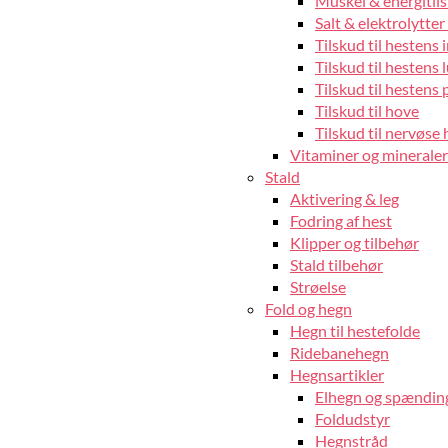
Muskel & energitils
Salt & elektrolytter 
Tilskud til hestens
Tilskud til hestens 
Tilskud til hestens 
Tilskud til hove
Tilskud til nervøse 
Vitaminer og mineraler 
Stald
Aktivering & leg
Fodring af hest
Klipper og tilbehør
Stald tilbehør
Strøelse
Fold og hegn
Hegn til hestefolde
Ridebanehegn
Hegnsartikler
Elhegn og spændin
Foldudstyr
Hegnstråd