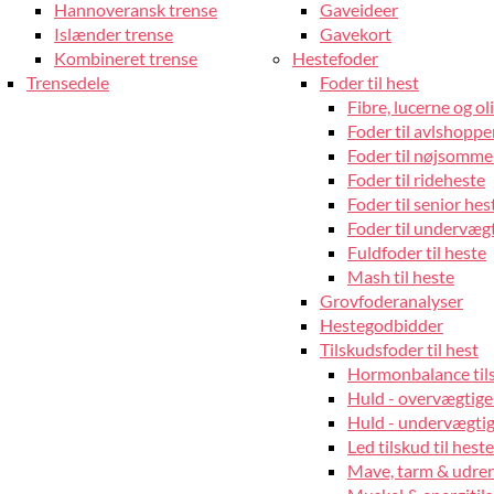
Hannoveransk trense
Gaveideer
Islænder trense
Gavekort
Kombineret trense
Hestefoder
Trensedele
Foder til hest
Fibre, lucerne og oli
Foder til avlshopper
Foder til nøjsomme
Foder til rideheste
Foder til senior hes
Foder til undervæg
Fuldfoder til heste
Mash til heste
Grovfoderanalyser
Hestegodbidder
Tilskudsfoder til hest
Hormonbalance tils
Huld - overvægtige
Huld - undervægtige
Led tilskud til heste
Mave, tarm & udrens