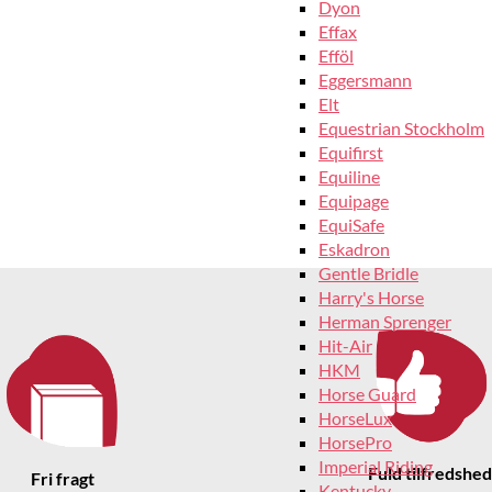
Dyon
Effax
Efföl
Eggersmann
Elt
Equestrian Stockholm
Equifirst
Equiline
Equipage
EquiSafe
Eskadron
Gentle Bridle
Harry's Horse
Herman Sprenger
Hit-Air
HKM
Horse Guard
HorseLux
HorsePro
Imperial Riding
Fuld tilfredshed
Fri fragt
Kentucky