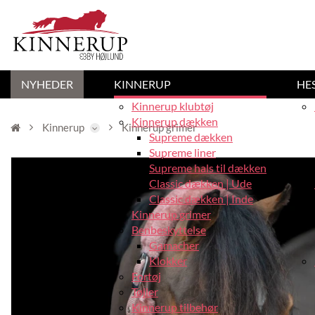
NYHEDER
KINNERUP
HE
Kinnerup klubtøj
Kinnerup dækken
Kinnerup
Kinnerup grimer
Supreme dækken
Supreme liner
Supreme hals til dækken
Classic dækken | Ude
Classic dækken | Inde
Kinnerup grimer
Benbeskyttelse
Gamacher
Klokker
Fortøj
Tøjler
Kinnerup tilbehør