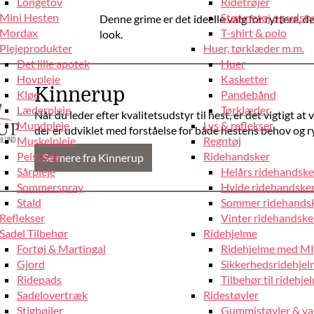
Longetov
Ridetrøjer
Mini Hesten
Stævnetøj og udstyr
Denne grime er det ideelle valg for ryttere, d
Mordax
T-shirt & polo
look.
Plejeprodukter
Huer, tørklæder m.m.
Det lille apotek
Huer
Hovpleje
Kasketter
Kinnerup
Kløe
Pandebånd
Læderpleje
Tørklæder
Når du leder efter kvalitetsudstyr til hest, er det vigtigt at
Mundpleje
Lys & reflekser
der er udviklet med forståelse for både hestens behov og r
Muskelpleje
Regntøj
Pelspleje
Ridehandsker
Se mere fra Kinnerup
Sårpleje
Helårs ridehandske
Sommerspray
Hvide ridehandske
Stald
Sommer ridehands
Reflekser
Vinter ridehandske
Sadel Tilbehør
Ridehjelme
Fortøj & Martingal
Ridehjelme med M
Gjord
Sikkerhedsridehje
Ridepads
Tilbehør til ridehje
Sadelovertræk
Ridestøvler
Stigbøjler
Gummistøvler & va