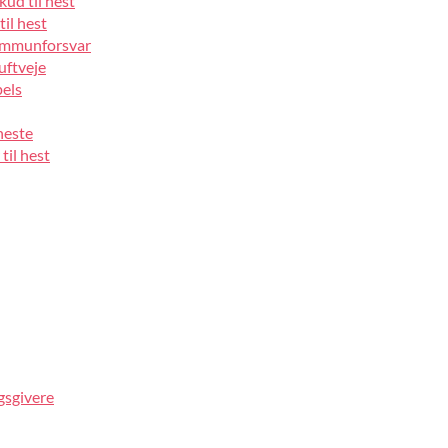
kud til hest
til hest
 immunforsvar
luftveje
pels
heste
til hest
gsgivere