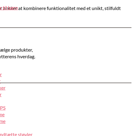
 til børn
er ønsker at kombinere funktionalitet med et unikt, stilfuldt
 vælge produkter,
ytterens hverdag.
r
r
ker
r
IPS
lme
lme
ndtætte støvler