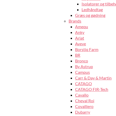
Isolatorer og tilbeh
Ledhåndtag
Græs og gødning
Brands
Amequ
Anky
Ariat
Aveve
Borstiq Farm
BR
Bronco
By Astrup
Campus
Carr & Day & Martin
CATAGO
CATAGO FIR-Tech
Cavallo
Cheval Roi
Covalliero
Dubarry