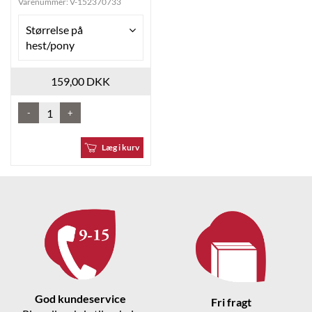
Varenummer:
V-152370733
Størrelse på
hest/pony
159,00 DKK
-
+
Læg i kurv
God kundeservice
Fri fragt