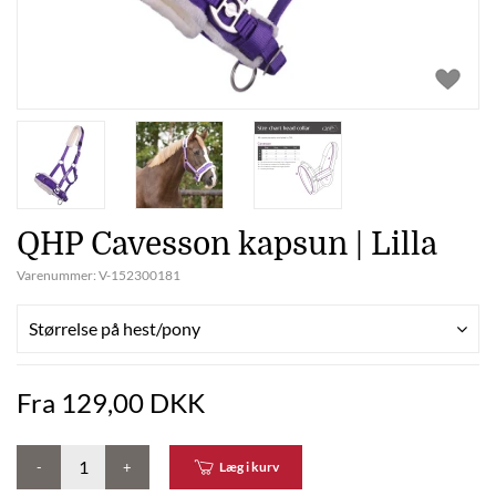
QHP Cavesson kapsun | Lilla
Varenummer:
V-152300181
Størrelse på hest/pony
Fra 129,00 DKK
-
+
Læg i kurv