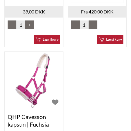
39,00 DKK
Fra 420,00 DKK
-
+
-
+
Læg i kurv
Læg i kurv
QHP Cavesson
kapsun | Fuchsia