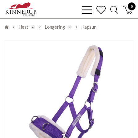
bars
0
heart
search
light
light
light
Hest
Longering
Kapsun