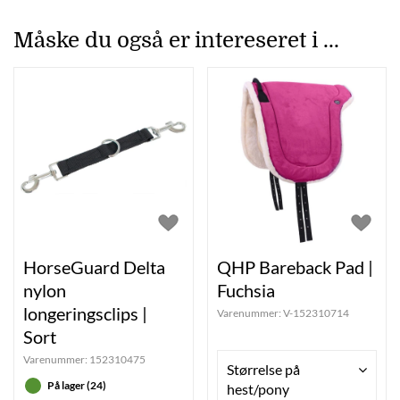
Måske du også er intereseret i ...
HorseGuard Delta
QHP Bareback Pad |
nylon
Fuchsia
longeringsclips |
Varenummer:
V-152310714
Sort
Varenummer:
152310475
Størrelse på
På lager (24)
hest/pony