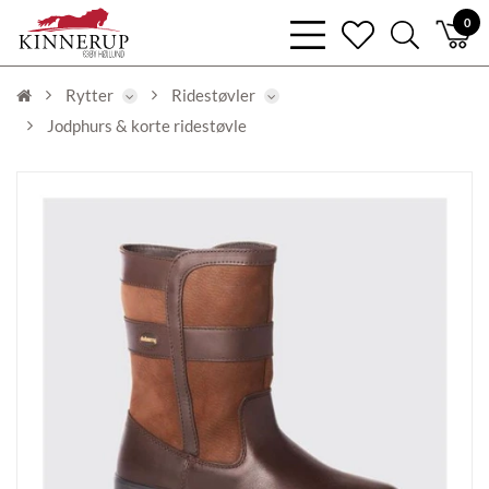
bars
0
heart
search
light
light
light
Rytter
Ridestøvler
Jodphurs & korte ridestøvle