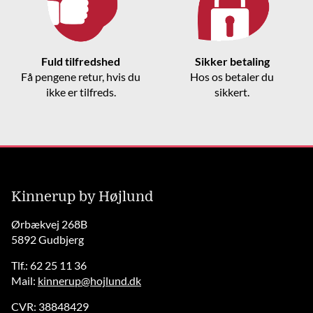
Fuld tilfredshed
Sikker betaling
Få pengene retur, hvis du
Hos os betaler du
ikke er tilfreds.
sikkert.
Kinnerup by Højlund
Ørbækvej 268B
5892 Gudbjerg
Tlf.: 62 25 11 36
Mail:
kinnerup@hojlund.dk
CVR: 38848429