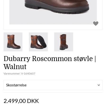
Dubarry Roscommon støvle |
Walnut
Varenummer:
V-1640607
Skostørrelse
2.499,00 DKK