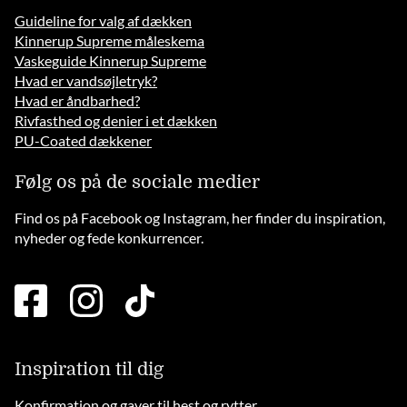
Guideline for valg af dækken
Kinnerup Supreme måleskema
Vaskeguide Kinnerup Supreme
Hvad er vandsøjletryk?
Hvad er åndbarhed?
Rivfasthed og denier i et dækken
PU-Coated dækkener
Følg os på de sociale medier
Find os på Facebook og Instagram, her finder du inspiration,
nyheder og fede konkurrencer.
facebook
instagram
tiktok
square
brands
solid
Inspiration til dig
Konfirmation og gaver til hest og rytter