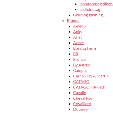
Isolatorer og tilbeh
Ledhåndtag
Græs og gødning
Brands
Amequ
Anky
Ariat
Aveve
Borstiq Farm
BR
Bronco
By Astrup
Campus
Carr & Day & Martin
CATAGO
CATAGO FIR-Tech
Cavallo
Cheval Roi
Covalliero
Dubarry