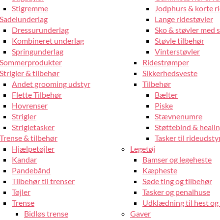
Stigremme
Jodphurs & korte r
Sadelunderlag
Lange ridestøvler
Dressurunderlag
Sko & støvler med 
Kombineret underlag
Støvle tilbehør
Springunderlag
Vinterstøvler
Sommerprodukter
Ridestrømper
Strigler & tilbehør
Sikkerhedsveste
Andet grooming udstyr
Tilbehør
Flette Tilbehør
Bælter
Hovrenser
Piske
Strigler
Stævnenumre
Strigletasker
Støttebind & heali
Trense & tilbehør
Tasker til rideudsty
Hjælpetøjler
Legetøj
Kandar
Bamser og legeheste
Pandebånd
Kæpheste
Tilbehør til trenser
Søde ting og tilbehør
Tøjler
Tasker og penalhuse
Trense
Udklædning til hest og 
Bidløs trense
Gaver