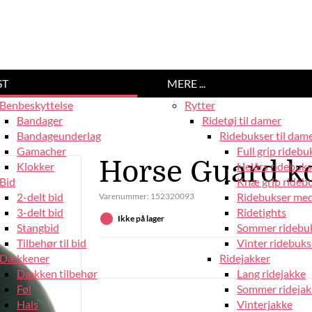
ST
MERE ...
Benbeskyttelse
Rytter
Bandager
Ridetøj til damer
Bandageunderlag
Ridebukser til dam
Gamacher
Full grip ridebu
Horse Guard ko
Klokker
Helårs ridebuks
Bid
Knæ grip rideb
2-delt bid
Ridebukser med
Varenummer:
152320093
3-delt bid
Ridetights
Ikke på lager
Stangbid
Sommer ridebu
Tilbehør til bid
Vinter ridebuks
Dækkener
Ridejakker
Dækken tilbehør
Lang ridejakke
Føl
Sommer ridejak
Hals
Vinterjakke