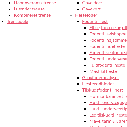
Hannoveransk trense
Gaveideer
Islænder trense
Gavekort
Kombineret trense
Hestefoder
Trensedele
Foder til hest
Fibre, lucerne og oli
Foder til avlshopper
Foder til nøjsomme
Foder til rideheste
Foder til senior hes
Foder til undervæg
Fuldfoder til heste
Mash til heste
Grovfoderanalyser
Hestegodbidder
Tilskudsfoder til hest
Hormonbalance tils
Huld - overvægtige
Huld - undervægtige
Led tilskud til heste
Mave, tarm & udrens