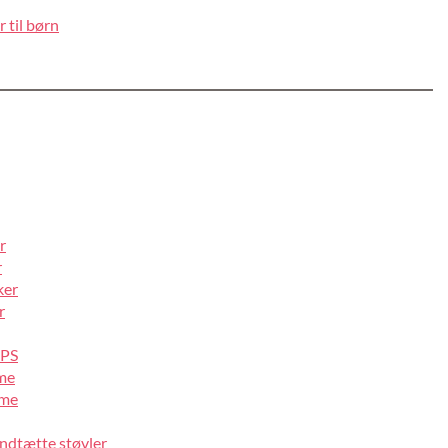
 til børn
r
r
ker
r
IPS
lme
lme
ndtætte støvler