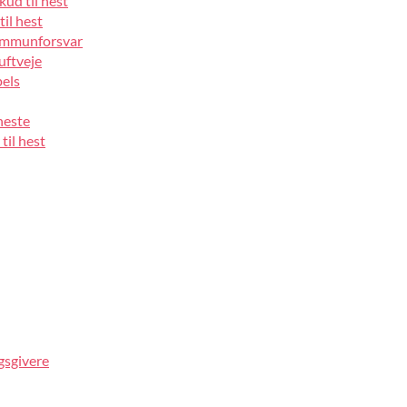
kud til hest
til hest
 immunforsvar
luftveje
pels
heste
til hest
gsgivere