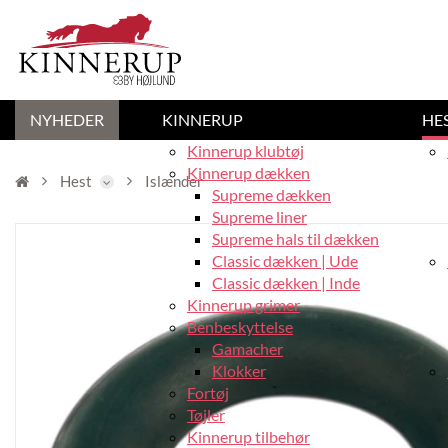
NYHEDER
KINNERUP
HE
Kinnerup klubtøj
Kinnerup dækken
Hest
Islænder
Supreme dækken
Supreme liner
Supreme hals til dækken
Classic dækken | Ude
Classic dækken | Inde
Kinnerup grimer
Benbeskyttelse
Gamacher
Klokker
Fortøj
Tøjler
Kinnerup tilbehør