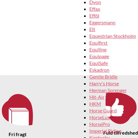
Dyon
Effax
Efföl
Eggersmann
Elt
Equestrian Stockholm
Equifirst
Equiline
Equipage
EquiSafe
Eskadron
Gentle Bridle
Harry's Horse
Herman Sprenger
Hit-Air
HKM
Horse Guard
HorseLux
HorsePro
Imperial Riding
Fuld tilfredshed
Fri fragt
Kentucky