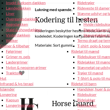
Insekt & eksem dækken
Ridetrøjer
Lændedækken
Rideveste til damer
Lukning med spænde.
Liner
Stævne udstyr og tø
Kodering til hesten
Overgangsdækken
Hårpynt
Regndækken
Hvide ridebukse
Stald & showdækken
Stævnebluser t
Koderingen beskytter hestens kode, kan bruges
Vinterdækken
Stævnejakker ti
kodeledet. Koderingen kan justeres i størrel
Walker
Termo dragt og ter
Materiale: Sort gummi.
Grimer & tilbehør
T-shirt, polo & top
Følgrimer
Ridetøj til mænd
Grimer m. pels
Ridebukser til mæ
Lædergrimer
Ridejakker til mæn
Nylon & neopren grimer
Stævnetøj og udsty
Træktove
Trøjer til mænd
Hut
T-Shirt & polo til 
Infrarød & lys terapi
Ridetøj til børn
Islænder
Handsker, huer & 
Longering
Ridebukser
Kapsun
Ridejakker
Horse Guard
Longeringshjælp
Ridestøvler