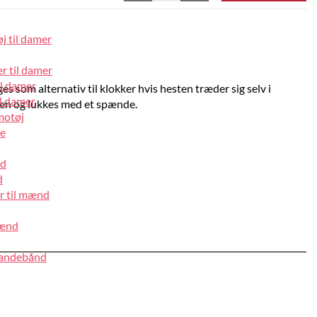
j til damer
r til damer
il damer
 som alternativ til klokker hvis hesten træder sig selv i
l damer
sen og lukkes med et spænde.
motøj
pe
nd
d
r til mænd
mænd
pandebånd