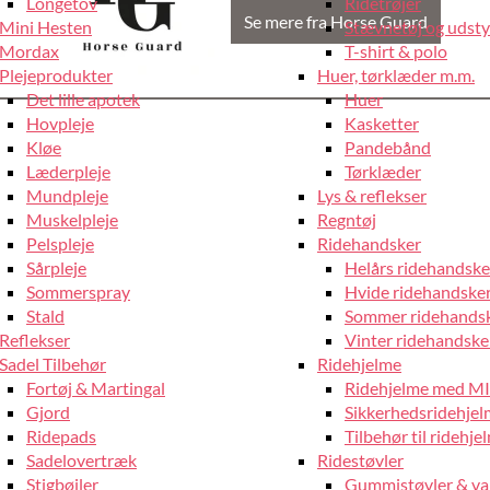
Longetov
Ridetrøjer
Se mere fra Horse Guard
Mini Hesten
Stævnetøj og udstyr
Mordax
T-shirt & polo
Plejeprodukter
Huer, tørklæder m.m.
Det lille apotek
Huer
Hovpleje
Kasketter
Kløe
Pandebånd
Læderpleje
Tørklæder
Mundpleje
Lys & reflekser
Muskelpleje
Regntøj
Pelspleje
Ridehandsker
Sårpleje
Helårs ridehandske
Sommerspray
Hvide ridehandske
Stald
Sommer ridehands
Reflekser
Vinter ridehandske
Sadel Tilbehør
Ridehjelme
Fortøj & Martingal
Ridehjelme med M
Gjord
Sikkerhedsridehje
Ridepads
Tilbehør til ridehje
Sadelovertræk
Ridestøvler
Stigbøjler
Gummistøvler & va