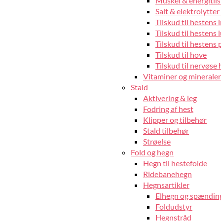
Muskel & energitils
Salt & elektrolytter 
Tilskud til hestens
Tilskud til hestens 
Tilskud til hestens 
Tilskud til hove
Tilskud til nervøse 
Vitaminer og mineraler 
Stald
Aktivering & leg
Fodring af hest
Klipper og tilbehør
Stald tilbehør
Strøelse
Fold og hegn
Hegn til hestefolde
Ridebanehegn
Hegnsartikler
Elhegn og spændin
Foldudstyr
Hegnstråd