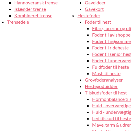
Hannoveransk trense
Gaveideer
Islænder trense
Gavekort
Kombineret trense
Hestefoder
Trensedele
Foder til hest
Fibre, lucerne og oli
Foder til avlshopper
Foder til nøjsomme
Foder til rideheste
Foder til senior hes
Foder til undervæg
Fuldfoder til heste
Mash til heste
Grovfoderanalyser
Hestegodbidder
Tilskudsfoder til hest
Hormonbalance tils
Huld - overvægtige
Huld - undervægtige
Led tilskud til heste
Mave, tarm & udrens