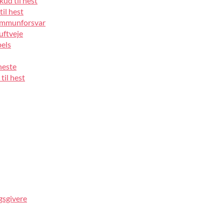
kud til hest
til hest
 immunforsvar
luftveje
pels
heste
til hest
gsgivere