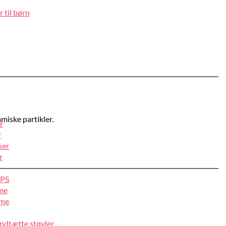
 til børn
miske partikler.
r
r
ker
r
IPS
lme
lme
ndtætte støvler