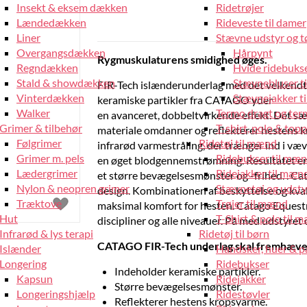
Insekt & eksem dækken
Ridetrøjer
Lændedækken
Rideveste til damer
Liner
Stævne udstyr og tø
Overgangsdækken
Hårpynt
Rygmuskulaturens smidighed øges.
Regndækken
Hvide ridebukse
Stald & showdækken
Stævnebluser t
FIR-Tech islænderunderlag med det velkendt
Vinterdækken
Stævnejakker ti
keramiske partikler fra CATAGO yder
Walker
Termo dragt og ter
en avanceret, dobbeltvirkende effekt. Det sæ
Grimer & tilbehør
T-shirt, polo & top
materiale omdanner og reflekterer hestens k
Følgrimer
Ridetøj til mænd
infrarød varmestråling, der trænger ind i væ
Grimer m. pels
Ridebukser til mæ
en øget blodgennemstrømning. Resultatet er
Lædergrimer
Ridejakker til mæn
et større bevægelsesmønster og -frihed. . Cat
Nylon & neopren grimer
Stævnetøj og udsty
design. Kombinationen af beskyttelse og kvali
Træktove
Trøjer til mænd
maksimal komfort for hesten. Catago Equestri
Hut
T-Shirt & polo til 
discipliner og alle niveauer. På med udstyret 
Infrarød & lys terapi
Ridetøj til børn
CATAGO FIR-Tech underlag skal fremhæves
Islænder
Handsker, huer & 
Longering
Ridebukser
Indeholder keramiske partikler.
Kapsun
Ridejakker
Større bevægelsesmønster.
Longeringshjælp
Ridestøvler
Reflekterer hestens kropsvarme.