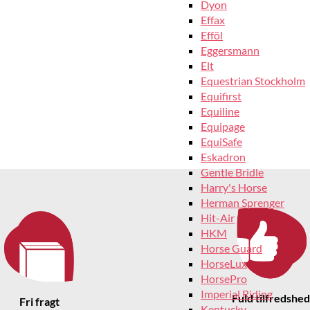
Dyon
Effax
Efföl
Eggersmann
Elt
Equestrian Stockholm
Equifirst
Equiline
Equipage
EquiSafe
Eskadron
Gentle Bridle
Harry's Horse
Herman Sprenger
Hit-Air
HKM
Horse Guard
HorseLux
HorsePro
Imperial Riding
Fuld tilfredshed
Fri fragt
Kentucky