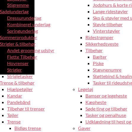
Stigremme
Jodphurs & korte r
Sadelunderlag
Lange ridestøvler
Dressurunderlag
Sko & støvler med 
Kombineret underlag
Støvle tilbehør
Springunderlag
Vinterstøvler
Sommerprodukter
Ridestrømper
Strigler & tilbehør
Sikkerhedsveste
Andet grooming udstyr
Tilbehør
Flette Tilbehør
Bælter
Hovrenser
Piske
Strigler
Stævnenumre
Strigletasker
Støttebind & heali
Trense & tilbehør
Tasker til rideudsty
Hjælpetøjler
Legetøj
Kandar
Bamser og legeheste
Pandebånd
Kæpheste
Tilbehør til trenser
Søde ting og tilbehør
Tøjler
Tasker og penalhuse
Trense
Udklædning til hest og 
Bidløs trense
Gaver