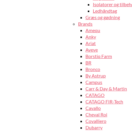
Isolatorer og tilbeh
Ledhåndtag
Græs og gødning
Brands
Amequ
Anky
Ariat
Aveve
Borstiq Farm
BR
Bronco
By Astrup
Campus
Carr & Day & Martin
CATAGO
CATAGO FIR-Tech
Cavallo
Cheval Roi
Covalliero
Dubarry