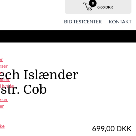
0
0,00 DKK
BID TESTCENTER
KONTAKT
er
kser
ch Islænder
er
ukser
 str. Cob
 lynlås
kser
er
ke
699,00 DKK