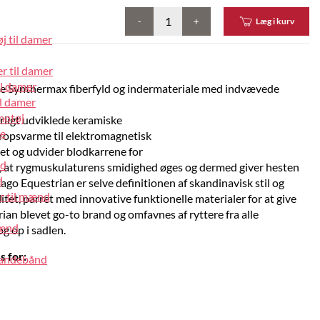
-
+
Læg i kurv
j til damer
r til damer
il damer
e Synthermax fiberfyld og indermateriale med indvævede
l damer
motøj
rligt udviklede keramiske
pe
ropsvarme til elektromagnetisk
vet og udvider blodkarrene for
nd
, at rygmuskulaturens smidighed øges og dermed giver hesten
d
ago Equestrian er selve definitionen af skandinavisk stil og
r til mænd
tet, parret med innovative funktionelle materialer for at give
an blevet go-to brand og omfavnes af ryttere fra alle
mænd
og op i sadlen.
 for:
pandebånd