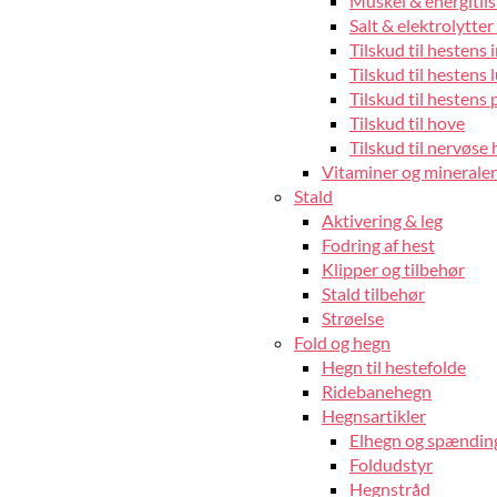
Muskel & energitils
Salt & elektrolytter 
Tilskud til hestens
Tilskud til hestens 
Tilskud til hestens 
Tilskud til hove
Tilskud til nervøse 
Vitaminer og mineraler 
Stald
Aktivering & leg
Fodring af hest
Klipper og tilbehør
Stald tilbehør
Strøelse
Fold og hegn
Hegn til hestefolde
Ridebanehegn
Hegnsartikler
Elhegn og spændin
Foldudstyr
Hegnstråd