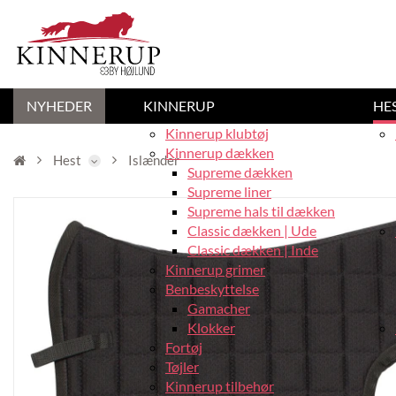
NYHEDER
KINNERUP
HE
Kinnerup klubtøj
Kinnerup dækken
Hest
Islænder
Supreme dækken
Supreme liner
Supreme hals til dækken
Classic dækken | Ude
Classic dækken | Inde
Kinnerup grimer
Benbeskyttelse
Gamacher
Klokker
Fortøj
Tøjler
Kinnerup tilbehør