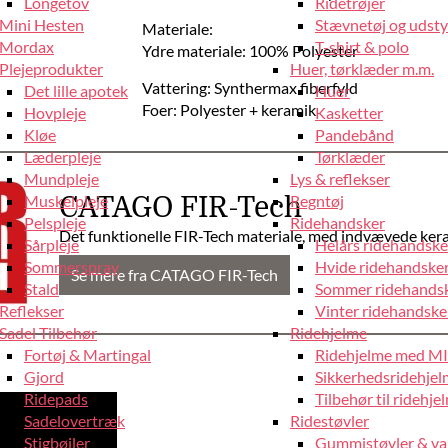
Longetov
Ridetrøjer
Mini Hesten
Stævnetøj og udstyr
Materiale:
Mordax
T-shirt & polo
Ydre materiale: 100% Polyester
Plejeprodukter
Huer, tørklæder m.m.
Vattering: Synthermax fiberfyld
Det lille apotek
Huer
Foer: Polyester + keramik
Hovpleje
Kasketter
Kløe
Pandebånd
Læderpleje
Tørklæder
Mundpleje
Lys & reflekser
Muskelpleje
Regntøj
CATAGO FIR-Tech
Pelspleje
Ridehandsker
Det funktionelle FIR-Tech materiale, med indvævede kera
Sårpleje
Helårs ridehandske
Sommerspray
Hvide ridehandske
Se mere fra CATAGO FIR-Tech
Stald
Sommer ridehands
Reflekser
Vinter ridehandske
Sadel Tilbehør
Ridehjelme
Fortøj & Martingal
Ridehjelme med M
Gjord
Sikkerhedsridehje
Ridepads
Tilbehør til ridehje
Sadelovertræk
Ridestøvler
Stigbøjler
Gummistøvler & va