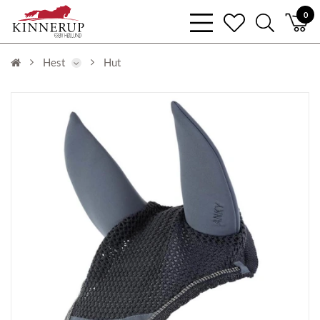
bars
0
heart
search
light
light
light
Hest
Hut