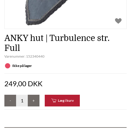
ANKY hut | Turbulence str.
Full
Varenummer:
152340440
Ikke på lager
249,00 DKK
-
+
Læg i kurv