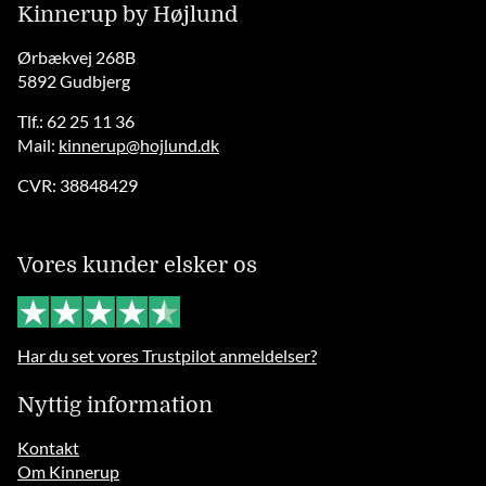
Kinnerup by Højlund
Ørbækvej 268B
5892 Gudbjerg
Tlf.: 62 25 11 36
Mail:
kinnerup@hojlund.dk
CVR: 38848429
Vores kunder elsker os
Har du set vores Trustpilot anmeldelser?
Nyttig information
Kontakt
Om Kinnerup