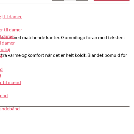
j til damer
r til damer
il damer
nster med matchende kanter. Gummilogo foran med teksten:
l damer
motøj
tra varme og komfort når det er helt koldt. Blandet bomuld for
pe
.
nd
d
r til mænd
mænd
pandebånd