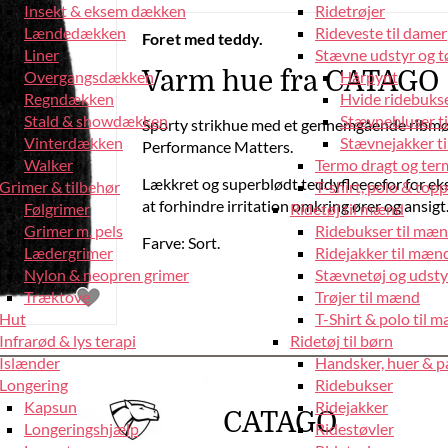
Insekt & eksem dækken
Ridetrøjer
Lændedækken
Rideveste til damer
Foret med teddy.
Liner
Stævne udstyr og tø
Varm hue fra CATAGO
Overgangsdækken
Hårpynt
Regndækken
Hvide ridebukse
Stald & showdækken
Stævnebluser t
Sporty strikhue med et gennemgående ribmø
Vinterdækken
Stævnejakker ti
Performance Matters.
Walker
Termo dragt og ter
Lækkret og superblødt teddyfleecefor for eks
Grimer & tilbehør
T-shirt, polo & top
at forhindre irritation omkring ører og ansigt
Følgrimer
Ridetøj til mænd
Grimer m. pels
Ridebukser til mæ
Farve: Sort.
Lædergrimer
Ridejakker til mæn
Nylon & neopren grimer
Stævnetøj og udsty
Træktove
Trøjer til mænd
Hut
T-Shirt & polo til 
Infrarød & lys terapi
Ridetøj til børn
Islænder
Handsker, huer & 
Longering
Ridebukser
Kapsun
Ridejakker
CATAGO
Longeringshjælp
Ridestøvler