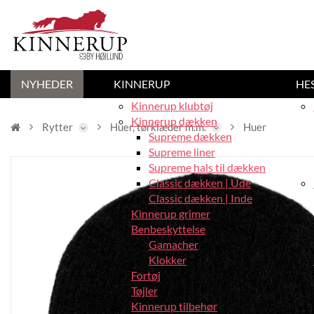
NYHEDER
KINNERUP
HE
Kinnerup klubtøj
Kinnerup dækken
Rytter
Huer, tørklæder m.m.
Huer
Supreme dækken
Supreme liner
Supreme hals til dækken
Classic dækken | Ude
Classic dækken | Inde
Kinnerup grimer
Benbeskyttelse
Gamacher
Klokker
Fortøj
Tøjler
Kinnerup tilbehør