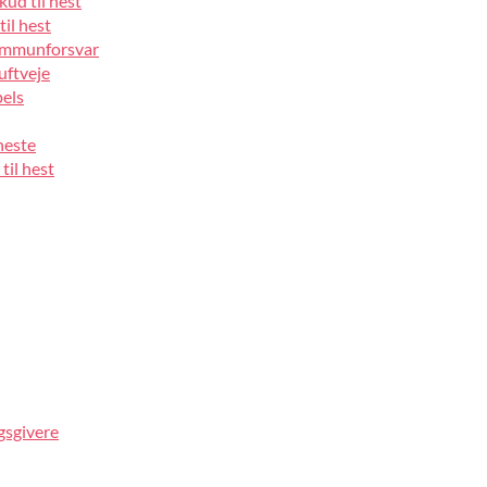
kud til hest
til hest
 immunforsvar
luftveje
pels
heste
til hest
gsgivere