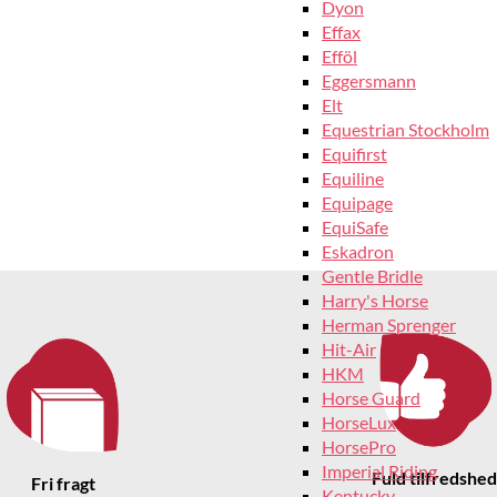
Dyon
Effax
Efföl
Eggersmann
Elt
Equestrian Stockholm
Equifirst
Equiline
Equipage
EquiSafe
Eskadron
Gentle Bridle
Harry's Horse
Herman Sprenger
Hit-Air
HKM
Horse Guard
HorseLux
HorsePro
Imperial Riding
Fuld tilfredshed
Fri fragt
Kentucky