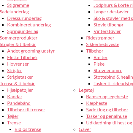
Stigremme
Jodphurs & korte r
Sadelunderlag
Lange ridestøvler
Dressurunderlag
Sko & støvler med 
Kombineret underlag
Støvle tilbehør
Springunderlag
Vinterstøvler
Sommerprodukter
Ridestrømper
Strigler & tilbehør
Sikkerhedsveste
Andet grooming udstyr
Tilbehør
Flette Tilbehør
Bælter
Hovrenser
Piske
Strigler
Stævnenumre
Strigletasker
Støttebind & heali
Trense & tilbehør
Tasker til rideudsty
Hjælpetøjler
Legetøj
Kandar
Bamser og legeheste
Pandebånd
Kæpheste
Tilbehør til trenser
Søde ting og tilbehør
Tøjler
Tasker og penalhuse
Trense
Udklædning til hest og 
Bidløs trense
Gaver