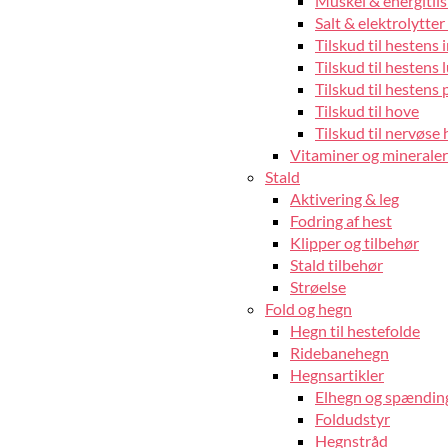
Muskel & energitils
Salt & elektrolytter 
Tilskud til hestens
Tilskud til hestens 
Tilskud til hestens 
Tilskud til hove
Tilskud til nervøse 
Vitaminer og mineraler 
Stald
Aktivering & leg
Fodring af hest
Klipper og tilbehør
Stald tilbehør
Strøelse
Fold og hegn
Hegn til hestefolde
Ridebanehegn
Hegnsartikler
Elhegn og spændin
Foldudstyr
Hegnstråd