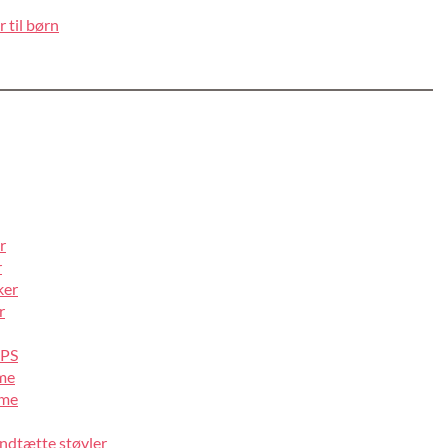
 til børn
r
r
ker
r
IPS
lme
lme
ndtætte støvler