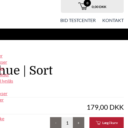
0
0,00 DKK
BID TESTCENTER
KONTAKT
er
kser
ue | Sort
er
ukser
 lynlås
kser
er
179,00 DKK
ke
-
+
Læg i kurv