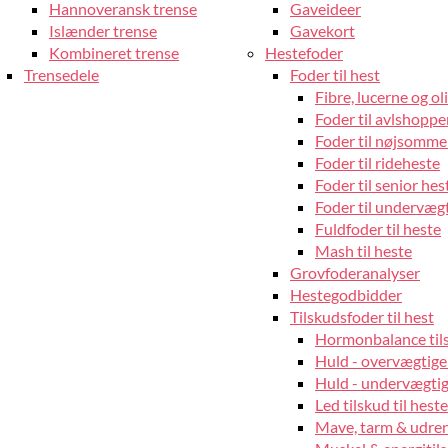
Hannoveransk trense
Gaveideer
Islænder trense
Gavekort
Kombineret trense
Hestefoder
Trensedele
Foder til hest
Fibre, lucerne og oli
Foder til avlshopper
Foder til nøjsomme
Foder til rideheste
Foder til senior hes
Foder til undervæg
Fuldfoder til heste
Mash til heste
Grovfoderanalyser
Hestegodbidder
Tilskudsfoder til hest
Hormonbalance tils
Huld - overvægtige
Huld - undervægtige
Led tilskud til heste
Mave, tarm & udrens