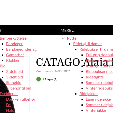
ST
MERE ...
Benbeskyttelse
Rytter
Bandager
Ridetøj til damer
Bandageunderlag
Ridebukser til dam
Gamacher
Full grip ridebu
CATAGO Alaia h
Klokker
Helårs ridebuks
Bid
Knæ grip rideb
2-delt bid
Ridebukser med
Varenummer:
163501096
3-delt bid
Ridetights
På lager (1)
Stangbid
Sommer ridebu
Tilbehør til bid
Vinter ridebuks
Dækkener
Ridejakker
Dækken tilbehør
Lang ridejakke
Føl
Sommer ridejak
Hals
Vinterjakke