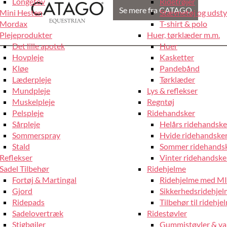
Longetov
Ridetrøjer
Se mere fra CATAGO
Mini Hesten
Stævnetøj og udstyr
Mordax
T-shirt & polo
Plejeprodukter
Huer, tørklæder m.m.
Det lille apotek
Huer
Hovpleje
Kasketter
Kløe
Pandebånd
Læderpleje
Tørklæder
Mundpleje
Lys & reflekser
Muskelpleje
Regntøj
Pelspleje
Ridehandsker
Sårpleje
Helårs ridehandske
Sommerspray
Hvide ridehandske
Stald
Sommer ridehands
Reflekser
Vinter ridehandske
Sadel Tilbehør
Ridehjelme
Fortøj & Martingal
Ridehjelme med M
Gjord
Sikkerhedsridehje
Ridepads
Tilbehør til ridehje
Sadelovertræk
Ridestøvler
Stigbøjler
Gummistøvler & va