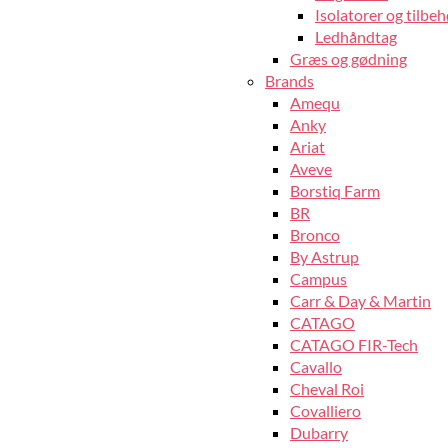
Isolatorer og tilbeh
Ledhåndtag
Græs og gødning
Brands
Amequ
Anky
Ariat
Aveve
Borstiq Farm
BR
Bronco
By Astrup
Campus
Carr & Day & Martin
CATAGO
CATAGO FIR-Tech
Cavallo
Cheval Roi
Covalliero
Dubarry