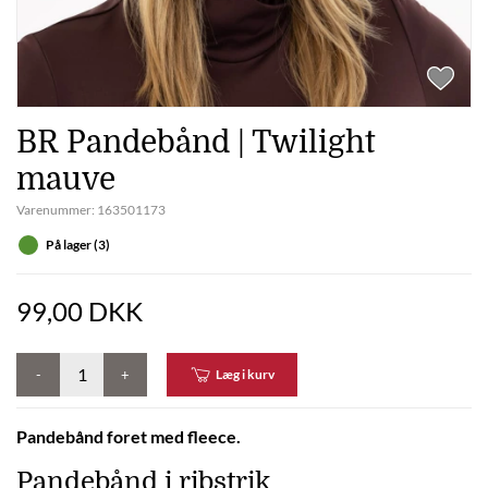
BR Pandebånd | Twilight
mauve
Varenummer:
163501173
På lager (3)
99,00 DKK
-
+
Læg i kurv
Pandebånd foret med fleece.
Pandebånd i ribstrik