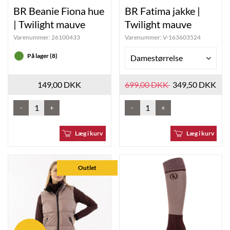
BR Beanie Fiona hue
BR Fatima jakke |
| Twilight mauve
Twilight mauve
Varenummer:
26100433
Varenummer:
V-163603524
På lager (8)
Damestørrelse
149,00 DKK
699,00 DKK
349,50 DKK
-
+
-
+
Læg i kurv
Læg i kurv
Outlet