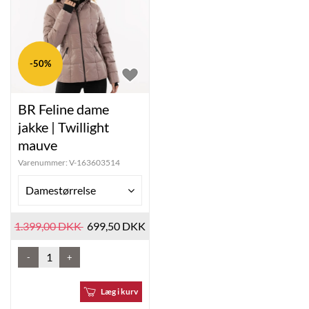
-50%
BR Feline dame
jakke | Twillight
mauve
Varenummer:
V-163603514
Damestørrelse
1.399,00 DKK
699,50 DKK
-
+
Læg i kurv