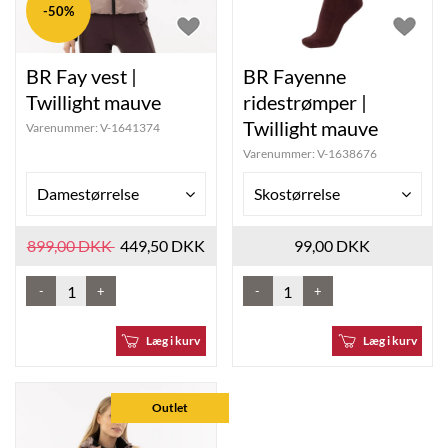
-50%
BR Fay vest |
BR Fayenne
Twillight mauve
ridestrømper |
Twillight mauve
Varenummer:
V-1641374
Varenummer:
V-1638676
Damestørrelse
Skostørrelse
899,00 DKK
449,50 DKK
99,00 DKK
-
+
-
+
Læg i kurv
Læg i kurv
Outlet