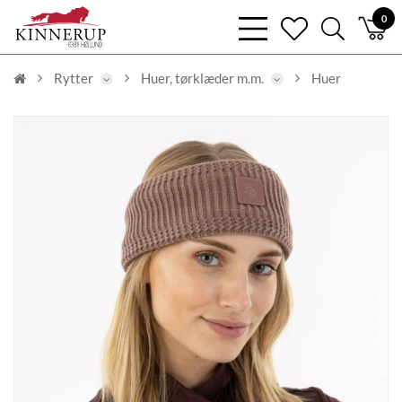
bars
0
heart
search
light
light
light
Rytter
Huer, tørklæder m.m.
Huer