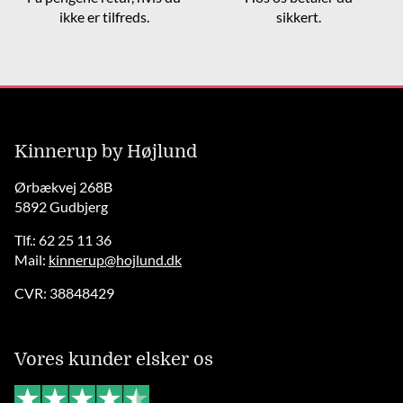
ikke er tilfreds.
sikkert.
Kinnerup by Højlund
Ørbækvej 268B
5892 Gudbjerg
Tlf.: 62 25 11 36
Mail:
kinnerup@hojlund.dk
CVR: 38848429
Vores kunder elsker os