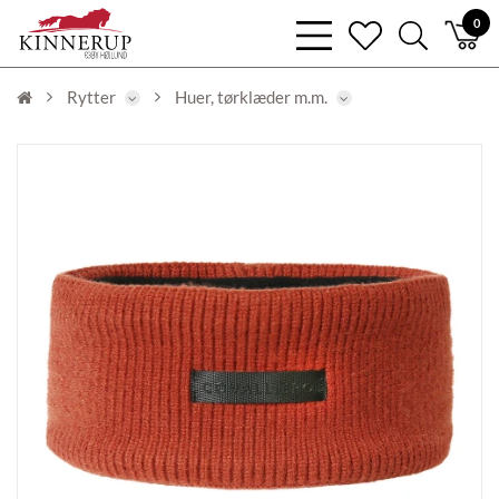
bars
0
heart
search
light
light
light
Rytter
Huer, tørklæder m.m.