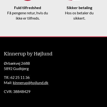
Fuld tilfredshed
Sikker betaling
Få pengene retur, hvis du
Hos os betaler du
ikke er tilfreds.
sikkert.
Kinnerup by Højlund
Ørbækvej 268B
5892 Gudbjerg
Tlf.: 62 25 11 36
Mail:
kinnerup@hojlund.dk
CVR: 38848429