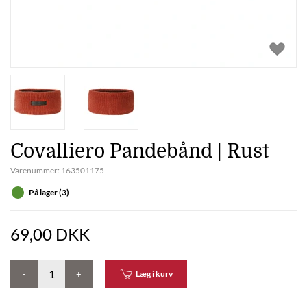
Covalliero Pandebånd | Rust
Varenummer:
163501175
På lager (3)
69,00 DKK
-
+
Læg i kurv