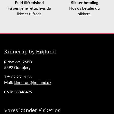
Fuld tilfredshed
Sikker betaling
Få pengene retur, hvis du
Hos os betaler du
ikke er tilfreds.
sikkert.
Kinnerup by Højlund
Ørbækvej 268B
5892 Gudbjerg
Tlf.: 62 25 11 36
Mail:
kinnerup@hojlund.dk
CVR: 38848429
Vores kunder elsker os