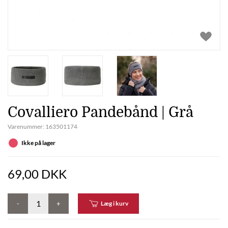
Covalliero Pandebånd | Grå
Varenummer:
163501174
Ikke på lager
69,00 DKK
-
+
Læg i kurv