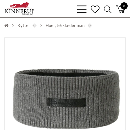
bars
0
heart
search
light
light
light
Rytter
Huer, tørklæder m.m.