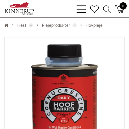
bars
0
heart
search
light
light
light
Hest
Plejeprodukter
Hovpleje