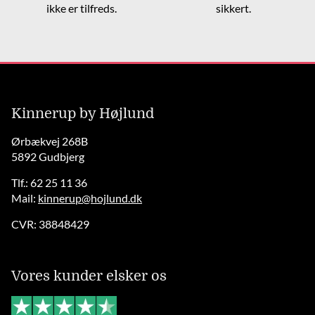
ikke er tilfreds.
sikkert.
Kinnerup by Højlund
Ørbækvej 268B
5892 Gudbjerg
Tlf.: 62 25 11 36
Mail:
kinnerup@hojlund.dk
CVR: 38848429
Vores kunder elsker os