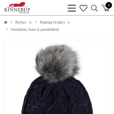
bars
0
heart
search
light
light
light
Rytter
Ridetøj til børn
Handsker, huer & pandebånd