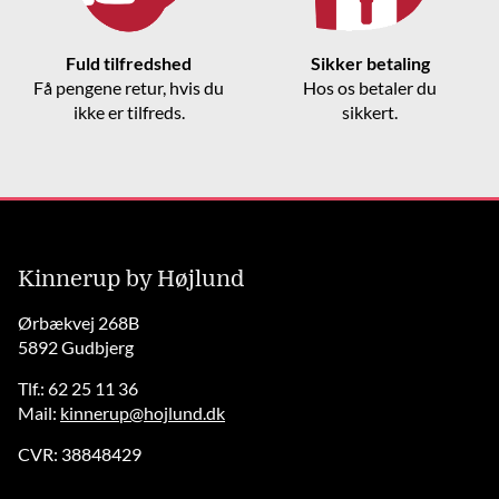
Fuld tilfredshed
Sikker betaling
Få pengene retur, hvis du
Hos os betaler du
ikke er tilfreds.
sikkert.
Kinnerup by Højlund
Ørbækvej 268B
5892 Gudbjerg
Tlf.: 62 25 11 36
Mail:
kinnerup@hojlund.dk
CVR: 38848429