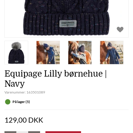
Equipage Lilly børnehue |
Navy
Varenummer:
163501089
På lager (5)
129,00 DKK