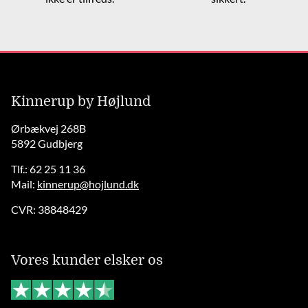
Kinnerup by Højlund
Ørbækvej 268B
5892 Gudbjerg
Tlf.: 62 25 11 36
Mail:
kinnerup@hojlund.dk
CVR: 38848429
Vores kunder elsker os