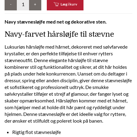
-
+
Læg i kurv
Navy stævnesløjfe med net og dekorative sten.
Navy-farvet hårsløjfe til stævne
Luksuriøs hårsløjfe med hårnet, dekoreret med sølvfarvede
krystaller, er den perfekte tilføjelse til enhver rytters
stævneoutfit. Denne elegante hårsløjfe til stævne
kombinerer stil og funktionalitet og sikrer, at dit hår holdes
på plads under hele konkurrencen. Uanset om du deltager i
dressur, spring eller anden disciplin, giver denne stævnesløjfe
et sofistikeret og professionelt udtryk. De smukke
sølvkrystaller tilføjer et strejf af glamour, der fanger lyset og
skaber opmærksomhed. Hårsløjfen kommer med et hårnet,
som hjælper med at holde dit hår pænt og ryddeligt under
hjelmen. Denne stævnesløjfe er det ideelle valg for ryttere,
der ønsker et stilfuldt og poleret look på banen.
Rigtig flot stævnesløjfe