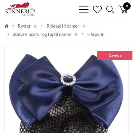
bars
0
heart
search
light
light
light
Rytter
Ridetøj til damer
Stævne udstyr og tøj til damer
Hårpynt
Gaveide