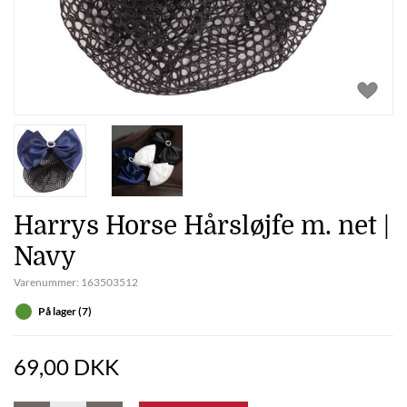
Harrys Horse Hårsløjfe m. net |
Navy
Varenummer:
163503512
På lager (7)
69,00 DKK