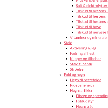
Muskel & energitils
Salt & elektrolytter 
Tilskud til hestens
Tilskud til hestens 
Tilskud til hestens 
Tilskud til hove
Tilskud til nervøse 
Vitaminer og mineraler 
Stald
Aktivering & leg
Fodring af hest
Klipper og tilbehør
Stald tilbehør
Strøelse
Fold og hegn
Hegn til hestefolde
Ridebanehegn
Hegnsartikler
Elhegn og spændin
Foldudstyr
Hegnstråd