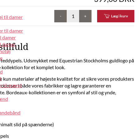
-
+
Læg i kurv
j til damer
r til damer
il damer
l damer
tilfuld
motøj
pe
d teddypels. Udsmykket med Equestrian Stockholms guldlogo på
kollektion for et komplet look.
nd
d
e kun materialer af højeste kvalitet for at sikre vores produkters
r til mænd
ocesser i både vores fabrikker og lagre garanterer en
e. Bordeaux-kollektionen er en symfoni af stil og ynde,
mænd
pandebånd
nimalt slid på spænderne)
 pels