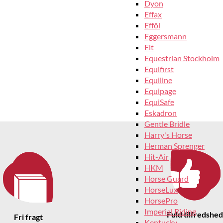
Dyon
Effax
Efföl
Eggersmann
Elt
Equestrian Stockholm
Equifirst
Equiline
Equipage
EquiSafe
Eskadron
Gentle Bridle
Harry's Horse
Herman Sprenger
Hit-Air
HKM
Horse Guard
HorseLux
HorsePro
Imperial Riding
Fuld tilfredshed
Fri fragt
Kentucky