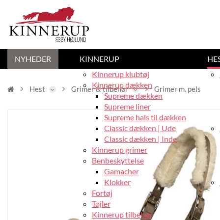
NYHEDER
KINNERUP
HE
Kinnerup klubtøj
Kinnerup dækken
Hest
Grimer & tilbehør
Grimer m. pels
Supreme dækken
Supreme liner
Supreme hals til dækken
Classic dækken | Ude
Classic dækken | Inde
Kinnerup grimer
Benbeskyttelse
Gamacher
Klokker
Fortøj
Tøjler
Kinnerup tilbehør