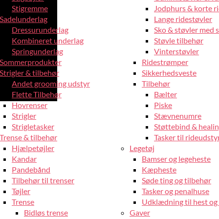
Stigremme
Jodphurs & korte r
Sadelunderlag
Lange ridestøvler
Dressurunderlag
Sko & støvler med 
Kombineret underlag
Støvle tilbehør
Springunderlag
Vinterstøvler
Sommerprodukter
Ridestrømper
Strigler & tilbehør
Sikkerhedsveste
Andet grooming udstyr
Tilbehør
Flette Tilbehør
Bælter
Hovrenser
Piske
Strigler
Stævnenumre
Strigletasker
Støttebind & heali
Trense & tilbehør
Tasker til rideudsty
Hjælpetøjler
Legetøj
Kandar
Bamser og legeheste
Pandebånd
Kæpheste
Tilbehør til trenser
Søde ting og tilbehør
Tøjler
Tasker og penalhuse
Trense
Udklædning til hest og 
Bidløs trense
Gaver