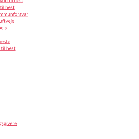
kud til hest
til hest
 immunforsvar
luftveje
pels
heste
til hest
gsgivere