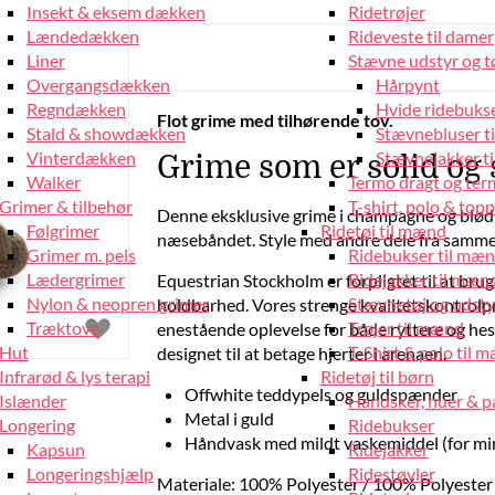
Insekt & eksem dækken
Ridetrøjer
Lændedækken
Rideveste til damer
Liner
Stævne udstyr og tø
Overgangsdækken
Hårpynt
Regndækken
Hvide ridebukse
Flot grime med tilhørende tov.
Stald & showdækken
Stævnebluser t
Vinterdækken
Stævnejakker ti
Grime som er solid og s
Walker
Termo dragt og ter
Grimer & tilbehør
T-shirt, polo & top
Denne eksklusive grime i champagne og blø
Følgrimer
Ridetøj til mænd
næsebåndet. Style med andre dele fra samme 
Grimer m. pels
Ridebukser til mæ
Lædergrimer
Ridejakker til mæn
Equestrian Stockholm er forpligtet til at brug
Nylon & neopren grimer
Stævnetøj og udsty
holdbarhed. Vores strenge kvalitetskontrolpr
Træktove
Trøjer til mænd
enestående oplevelse for både ryttere og hest
Hut
T-Shirt & polo til 
designet til at betage hjerter i arenaen.
Infrarød & lys terapi
Ridetøj til børn
Offwhite teddypels og guldspænder
Islænder
Handsker, huer & 
Metal i guld
Longering
Ridebukser
Håndvask med mildt vaskemiddel (for mi
Kapsun
Ridejakker
Longeringshjælp
Ridestøvler
Materiale: 100% Polyester / 100% Polyester