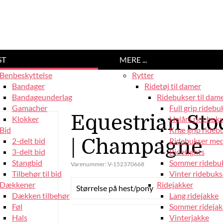
ST
MERE ...
Benbeskyttelse
Rytter
Bandager
Ridetøj til damer
Bandageunderlag
Ridebukser til dam
Gamacher
Full grip ridebu
Equestrian Sto
Klokker
Helårs ridebuks
Bid
Knæ grip rideb
| Champagne
2-delt bid
Ridebukser med
3-delt bid
Ridetights
Stangbid
Sommer ridebu
Varenummer:
V-152370668
Tilbehør til bid
Vinter ridebuks
Dækkener
Ridejakker
Størrelse på hest/pony
Dækken tilbehør
Lang ridejakke
Føl
Sommer ridejak
Hals
Vinterjakke