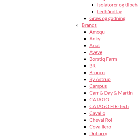
Isolatorer og tilbeh
Ledhåndtag
Græs og gødning
Brands
Amequ
Anky
Ariat
Aveve
Borstiq Farm
BR
Bronco
By Astrup
Campus
Carr & Day & Martin
CATAGO
CATAGO FIR-Tech
Cavallo
Cheval Roi
Covalliero
Dubarry