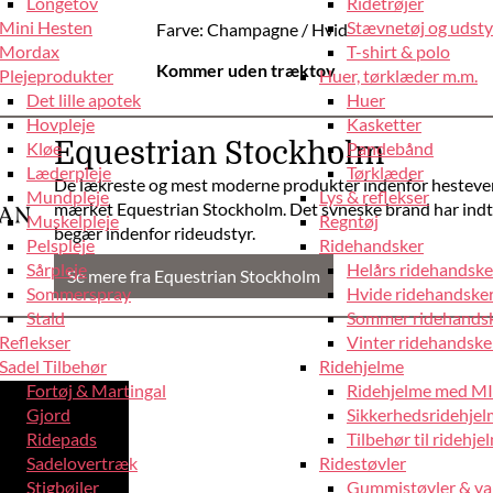
Longetov
Ridetrøjer
Mini Hesten
Stævnetøj og udstyr
Farve: Champagne / Hvid
Mordax
T-shirt & polo
Kommer uden træktov
Plejeprodukter
Huer, tørklæder m.m.
Det lille apotek
Huer
Hovpleje
Kasketter
Equestrian Stockholm
Kløe
Pandebånd
Læderpleje
Tørklæder
De lækreste og mest moderne produkter indenfor hestev
Mundpleje
Lys & reflekser
mærket Equestrian Stockholm. Det svneske brand har ind
Muskelpleje
Regntøj
begær indenfor rideudstyr.
Pelspleje
Ridehandsker
Sårpleje
Helårs ridehandske
Se mere fra Equestrian Stockholm
Sommerspray
Hvide ridehandske
Stald
Sommer ridehands
Reflekser
Vinter ridehandske
Sadel Tilbehør
Ridehjelme
Fortøj & Martingal
Ridehjelme med M
Gjord
Sikkerhedsridehje
Ridepads
Tilbehør til ridehje
Sadelovertræk
Ridestøvler
Stigbøjler
Gummistøvler & va