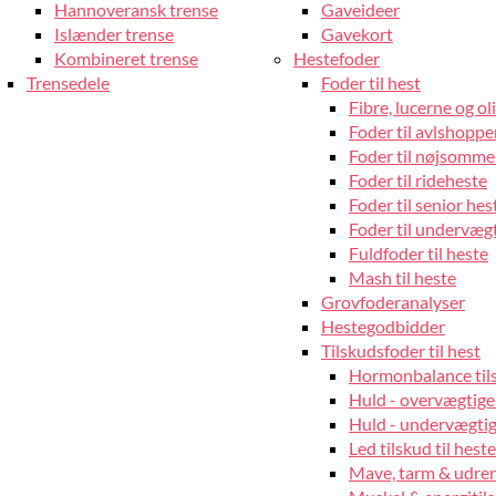
Hannoveransk trense
Gaveideer
Islænder trense
Gavekort
Kombineret trense
Hestefoder
Trensedele
Foder til hest
Fibre, lucerne og oli
Foder til avlshopper
Foder til nøjsomme
Foder til rideheste
Foder til senior hes
Foder til undervæg
Fuldfoder til heste
Mash til heste
Grovfoderanalyser
Hestegodbidder
Tilskudsfoder til hest
Hormonbalance tils
Huld - overvægtige
Huld - undervægtige
Led tilskud til heste
Mave, tarm & udrens