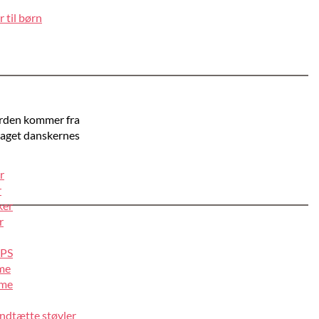
 til børn
erden kommer fra
taget danskernes
r
r
ker
r
IPS
lme
lme
ndtætte støvler