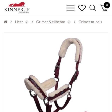
bars
0
heart
search
light
light
light
Hest
Grimer & tilbehør
Grimer m. pels