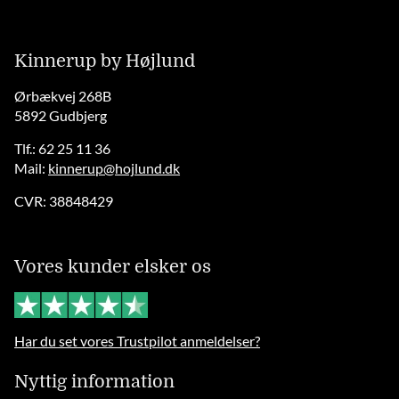
Kinnerup by Højlund
Ørbækvej 268B
5892 Gudbjerg
Tlf.: 62 25 11 36
Mail:
kinnerup@hojlund.dk
CVR: 38848429
Vores kunder elsker os
Har du set vores Trustpilot anmeldelser?
Nyttig information