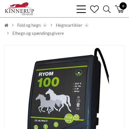
bars
0
heart
search
light
light
light
Fold og hegn
Hegnsartikler
Elhegn og spændingsgivere