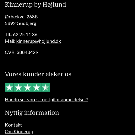
Kinnerup by Højlund
Ørbækvej 268B
5892 Gudbjerg
Tlf.: 62 25 11 36
Mail:
kinnerup@hojlund.dk
CVR: 38848429
Vores kunder elsker os
Har du set vores Trustpilot anmeldelser?
Nyttig information
Kontakt
Om Kinnerup