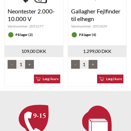
Neontester 2.000-
Gallagher Fejlfinder
10.000 V
til elhegn
Varenummer:
2051277
Varenummer:
2051429
På lager (2)
På lager (4)
109,00 DKK
1.299,00 DKK
-
+
-
+
Læg i kurv
Læg i kurv