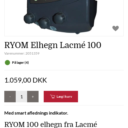
RYOM Elhegn Lacmé 100
Varenummer:
2051359
På lager (4)
1.059,00 DKK
-
+
Læg i kurv
Med smart aflednings indikator.
RYOM 100 elhegn fra Lacmé