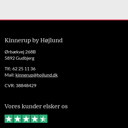
Kinnerup by Højlund
Ørbækvej 268B
5892 Gudbjerg
Tlf.: 62 25 11 36
Mail:
kinnerup@hojlund.dk
CVR: 38848429
Vores kunder elsker os