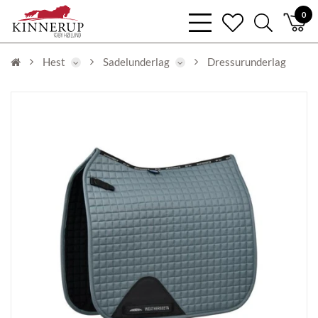
bars
0
heart
search
light
light
light
Hest
Sadelunderlag
Dressurunderlag