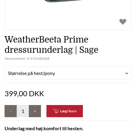
WeatherBeeta Prime
dressurunderlag | Sage
Varenummer:
V-152340468
Størrelse på hest/pony
399,00 DKK
-
+
Læg i kurv
Underlag med høj komfort til hesten.