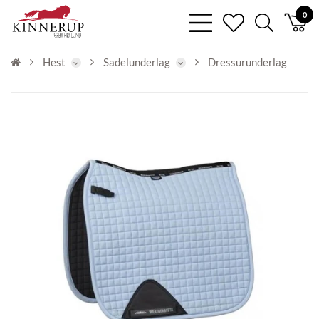
bars
0
heart
search
light
light
light
Hest
Sadelunderlag
Dressurunderlag