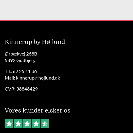
Kinnerup by Højlund
Ørbækvej 268B
5892 Gudbjerg
Tlf.: 62 25 11 36
Mail:
kinnerup@hojlund.dk
CVR: 38848429
Vores kunder elsker os