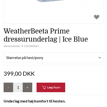
WeatherBeeta Prime
dressurunderlag | Ice Blue
Varenummer:
V-152340467
Størrelse på hest/pony
399,00 DKK
-
+
Læg i kurv
Underlag med høj komfort til hesten.