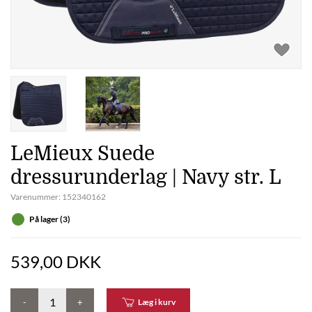
LeMieux Suede
dressurunderlag | Navy str. L
Varenummer:
152340162
På lager (3)
539,00 DKK
-
+
Læg i kurv