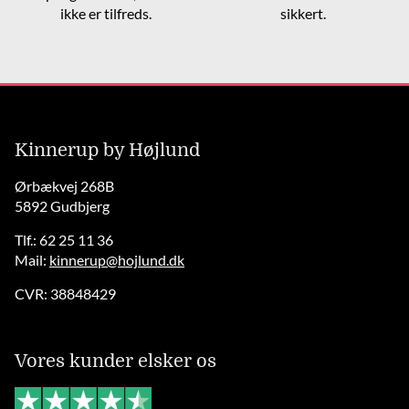
ikke er tilfreds.
sikkert.
Kinnerup by Højlund
Ørbækvej 268B
5892 Gudbjerg
Tlf.: 62 25 11 36
Mail:
kinnerup@hojlund.dk
CVR: 38848429
Vores kunder elsker os