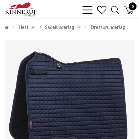
bars
0
heart
search
light
light
light
Hest
Sadelunderlag
Dressurunderlag