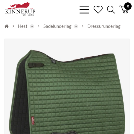
bars
0
heart
search
light
light
light
Hest
Sadelunderlag
Dressurunderlag