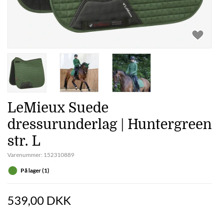
LeMieux Suede
dressurunderlag | Huntergreen
str. L
Varenummer:
152310889
På lager (1)
539,00 DKK