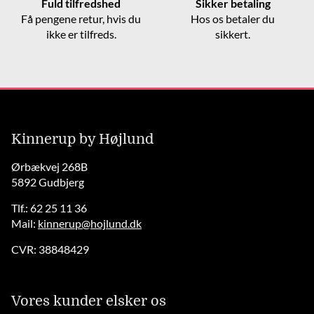
Fuld tilfredshed
Sikker betaling
Få pengene retur, hvis du
Hos os betaler du
ikke er tilfreds.
sikkert.
Kinnerup by Højlund
Ørbækvej 268B
5892 Gudbjerg
Tlf.: 62 25 11 36
Mail:
kinnerup@hojlund.dk
CVR: 38848429
Vores kunder elsker os