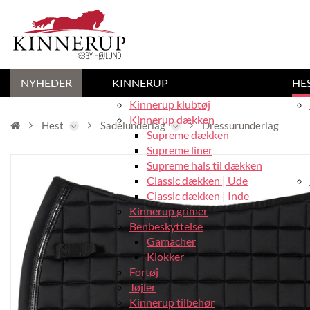
NYHEDER
KINNERUP
HE
Kinnerup klubtøj
Kinnerup dækken
Hest
Sadelunderlag
Dressurunderlag
Supreme dækken
Supreme liner
Supreme hals til dækken
Classic dækken | Ude
Classic dækken | Inde
Kinnerup grimer
Benbeskyttelse
Gamacher
Klokker
Fortøj
Tøjler
Kinnerup tilbehør