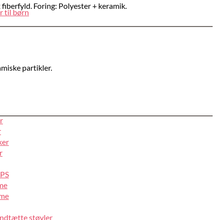
iberfyld. Foring: Polyester + keramik.
 til børn
miske partikler.
r
r
ker
r
IPS
lme
lme
ndtætte støvler