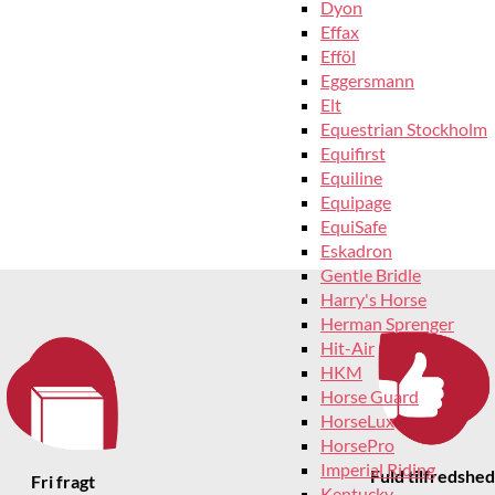
Dyon
Effax
Efföl
Eggersmann
Elt
Equestrian Stockholm
Equifirst
Equiline
Equipage
EquiSafe
Eskadron
Gentle Bridle
Harry's Horse
Herman Sprenger
Hit-Air
HKM
Horse Guard
HorseLux
HorsePro
Imperial Riding
Fuld tilfredshed
Fri fragt
Kentucky