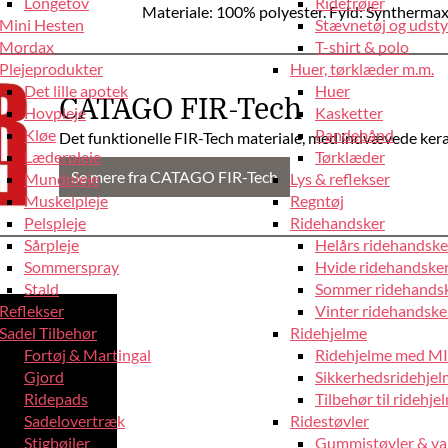
Longetov
Ridetrøjer
Materiale: 100% polyester. Fyld: Synthermax f
Mini Hesten
Stævnetøj og udstyr
Mordax
T-shirt & polo
Plejeprodukter
Huer, tørklæder m.m.
Det lille apotek
Huer
CATAGO FIR-Tech
Hovpleje
Kasketter
Kløe
Pandebånd
Det funktionelle FIR-Tech materiale, med indvævede kera
Læderpleje
Tørklæder
Se mere fra CATAGO FIR-Tech
Mundpleje
Lys & reflekser
Muskelpleje
Regntøj
Pelspleje
Ridehandsker
Sårpleje
Helårs ridehandske
Sommerspray
Hvide ridehandske
Stald
Sommer ridehands
Reflekser
Vinter ridehandske
Sadel Tilbehør
Ridehjelme
Fortøj & Martingal
Ridehjelme med M
Gjord
Sikkerhedsridehje
Ridepads
Tilbehør til ridehje
Sadelovertræk
Ridestøvler
Stigbøjler
Gummistøvler & va