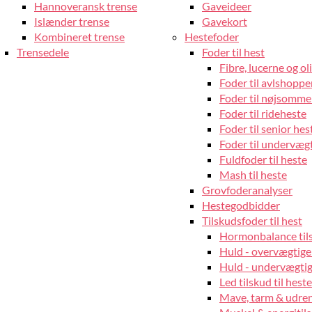
Hannoveransk trense
Gaveideer
Islænder trense
Gavekort
Kombineret trense
Hestefoder
Trensedele
Foder til hest
Fibre, lucerne og oli
Foder til avlshopper
Foder til nøjsomme
Foder til rideheste
Foder til senior hes
Foder til undervæg
Fuldfoder til heste
Mash til heste
Grovfoderanalyser
Hestegodbidder
Tilskudsfoder til hest
Hormonbalance tils
Huld - overvægtige
Huld - undervægtige
Led tilskud til heste
Mave, tarm & udrens