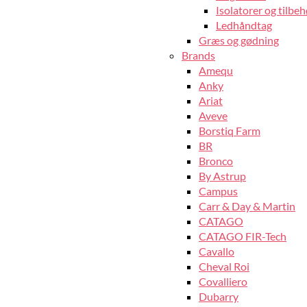
Isolatorer og tilbeh
Ledhåndtag
Græs og gødning
Brands
Amequ
Anky
Ariat
Aveve
Borstiq Farm
BR
Bronco
By Astrup
Campus
Carr & Day & Martin
CATAGO
CATAGO FIR-Tech
Cavallo
Cheval Roi
Covalliero
Dubarry