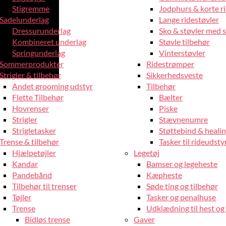
Stigremme
Jodphurs & korte r
Sadelunderlag
Lange ridestøvler
Dressurunderlag
Sko & støvler med 
Kombineret underlag
Støvle tilbehør
Springunderlag
Vinterstøvler
Sommerprodukter
Ridestrømper
Strigler & tilbehør
Sikkerhedsveste
Andet grooming udstyr
Tilbehør
Flette Tilbehør
Bælter
Hovrenser
Piske
Strigler
Stævnenumre
Strigletasker
Støttebind & heali
Trense & tilbehør
Tasker til rideudsty
Hjælpetøjler
Legetøj
Kandar
Bamser og legeheste
Pandebånd
Kæpheste
Tilbehør til trenser
Søde ting og tilbehør
Tøjler
Tasker og penalhuse
Trense
Udklædning til hest og 
Bidløs trense
Gaver