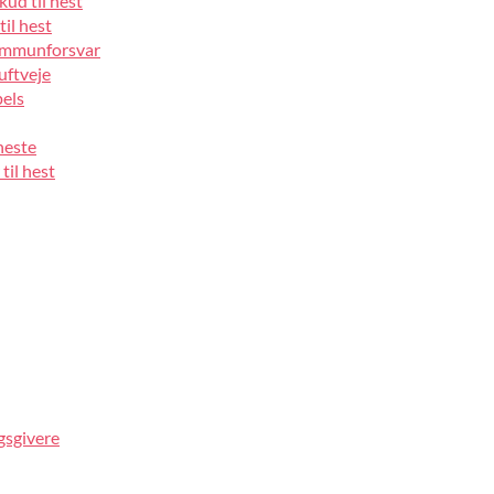
kud til hest
til hest
 immunforsvar
luftveje
pels
heste
til hest
gsgivere