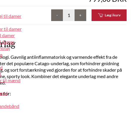
-
+
Læg i kurv
j til damer
r til damer
il damer
l damer
rlag
motøj
pe
ogi. Gavnlig antiinflammatorisk og varmende effekt fra de
efter det populære Catago-underlag, som forhindrer gnidning
nd
g, og sort forstærkning ved gjorden for at forhindre skader på
d
rne, sporty look. Kombiner det elegante underlag med andre
r til mænd
ed.
mænd
 for:
pandebånd