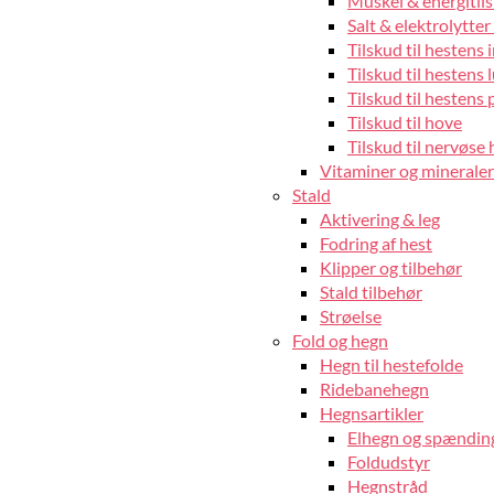
Muskel & energitils
Salt & elektrolytter 
Tilskud til hestens
Tilskud til hestens 
Tilskud til hestens 
Tilskud til hove
Tilskud til nervøse 
Vitaminer og mineraler 
Stald
Aktivering & leg
Fodring af hest
Klipper og tilbehør
Stald tilbehør
Strøelse
Fold og hegn
Hegn til hestefolde
Ridebanehegn
Hegnsartikler
Elhegn og spændin
Foldudstyr
Hegnstråd