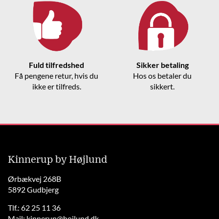
Fuld tilfredshed
Sikker betaling
Få pengene retur, hvis du
Hos os betaler du
ikke er tilfreds.
sikkert.
Kinnerup by Højlund
Ørbækvej 268B
5892 Gudbjerg
Tlf.: 62 25 11 36
Mail:
kinnerup@hojlund.dk