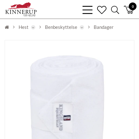
bars
0
heart
search
light
light
light
Hest
Benbeskyttelse
Bandager