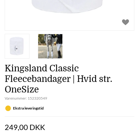
Kingsland Classic
Fleecebandager | Hvid str.
OneSize
Varenummer:
152320549
Ekstra leveringstid
249,00 DKK