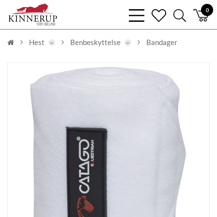
bars
0
heart
search
light
light
light
Hest
Benbeskyttelse
Bandager