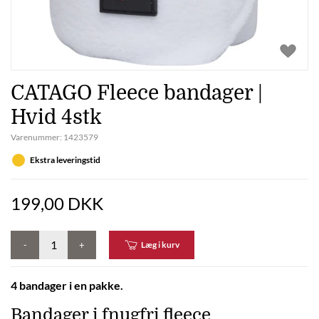
CATAGO Fleece bandager |
Hvid 4stk
Varenummer:
1423579
Ekstra leveringstid
199,00 DKK
-
+
Læg i kurv
4 bandager i en pakke.
Bandager i fnugfri fleece