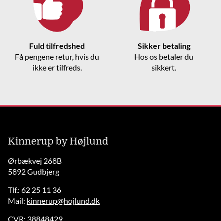
Fuld tilfredshed
Sikker betaling
Få pengene retur, hvis du
Hos os betaler du
ikke er tilfreds.
sikkert.
Kinnerup by Højlund
Ørbækvej 268B
5892 Gudbjerg
Tlf.: 62 25 11 36
Mail:
kinnerup@hojlund.dk
CVR: 38848429