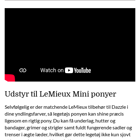
Udstyr til LeMieux Mini ponyer
Selvfølgelig er der matchende LeMieux tilbehør til Dazzle i
dine yndlingsfarver, så legetøjs ponyen kan shine præcis
ligesom en rigtig pony. Du kan få underlag, hutter og
bandager, grimer og strigler samt fuldt fungerende sadler og
trenser i ægte læder, hvilket gør dette legetøj ikke kun sjovt