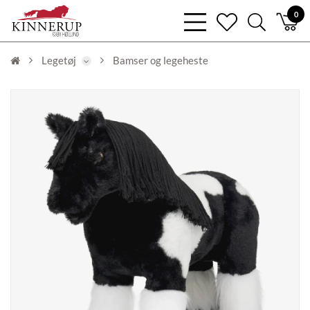
bars
0
heart
search
light
light
light
Legetøj
Bamser og legeheste