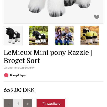
LeMieux Mini pony Razzle |
Broget Sort
Varenummer:
26100364
Ikke på lager
659,00 DKK
-
+
Læg i kurv