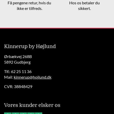
Få pengene retur, hvis du
Hos os betaler du
ikke er tilfreds.
sikkert.
Kinnerup by Højlund
Ørbækvej 268B
5892 Gudbjerg
Tlf.: 62 25 11 36
Mail:
kinnerup@hojlund.dk
CVR: 38848429
Vores kunder elsker os