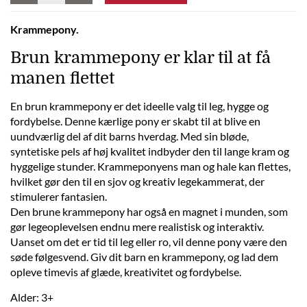
Krammepony.
Brun krammepony er klar til at få
manen flettet
En brun krammepony er det ideelle valg til leg, hygge og
fordybelse. Denne kærlige pony er skabt til at blive en
uundværlig del af dit barns hverdag. Med sin bløde,
syntetiske pels af høj kvalitet indbyder den til lange kram og
hyggelige stunder. Krammeponyens man og hale kan flettes,
hvilket gør den til en sjov og kreativ legekammerat, der
stimulerer fantasien.
Den brune krammepony har også en magnet i munden, som
gør legeoplevelsen endnu mere realistisk og interaktiv.
Uanset om det er tid til leg eller ro, vil denne pony være den
søde følgesvend. Giv dit barn en krammepony, og lad dem
opleve timevis af glæde, kreativitet og fordybelse.
Alder: 3+