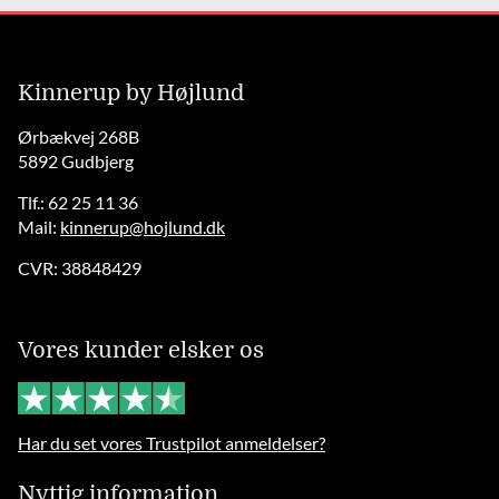
Kinnerup by Højlund
Ørbækvej 268B
5892 Gudbjerg
Tlf.: 62 25 11 36
Mail:
kinnerup@hojlund.dk
CVR: 38848429
Vores kunder elsker os
Har du set vores Trustpilot anmeldelser?
Nyttig information