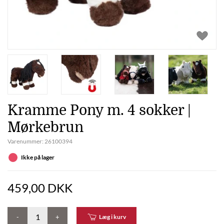
Kramme Pony m. 4 sokker |
Mørkebrun
Varenummer:
26100394
Ikke på lager
459,00 DKK
-
+
Læg i kurv