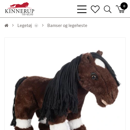
bars
0
heart
search
light
light
light
Legetøj
Bamser og legeheste